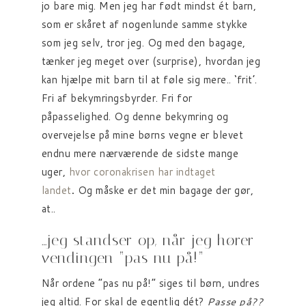
jo bare mig. Men jeg har født mindst ét barn,
som er skåret af nogenlunde samme stykke
som jeg selv, tror jeg. Og med den bagage,
tænker jeg meget over (surprise), hvordan jeg
kan hjælpe mit barn til at føle sig mere.. ‘frit’.
Fri af bekymringsbyrder. Fri for
påpasselighed. Og denne bekymring og
overvejelse på mine børns vegne er blevet
endnu mere nærværende de sidste mange
uger,
hvor coronakrisen har indtaget
landet
.
Og måske er det min bagage der gør,
at..
…jeg standser op, når jeg hører
vendingen “pas nu på!”
Når ordene “pas nu på!” siges til børn, undres
jeg altid. For skal de egentlig dét?
Passe på??