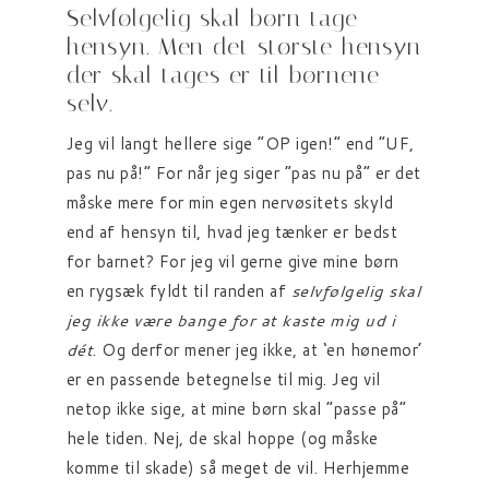
Selvfølgelig skal børn tage
hensyn. Men det største hensyn
der skal tages er til børnene
selv.
Jeg vil langt hellere sige “OP igen!” end “UF,
pas nu på!” For når jeg siger “pas nu på” er det
måske mere for min egen nervøsitets skyld
end af hensyn til, hvad jeg tænker er bedst
for barnet? For jeg vil gerne give mine børn
en rygsæk fyldt til randen af
selvfølgelig skal
jeg ikke være bange for at kaste mig ud i
dét
. Og derfor mener jeg ikke, at ‘en hønemor’
er en passende betegnelse til mig. Jeg vil
netop ikke sige, at mine børn skal “passe på”
hele tiden. Nej, de skal hoppe (og måske
komme til skade) så meget de vil. Herhjemme