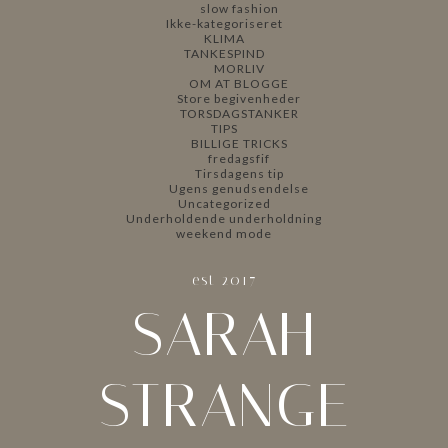
slow fashion
Ikke-kategoriseret
KLIMA
TANKESPIND
MORLIV
OM AT BLOGGE
Store begivenheder
TORSDAGSTANKER
TIPS
BILLIGE TRICKS
fredagsfif
Tirsdagens tip
Ugens genudsendelse
Uncategorized
Underholdende underholdning
weekend mode
est 2017
SARAH
STRANGE