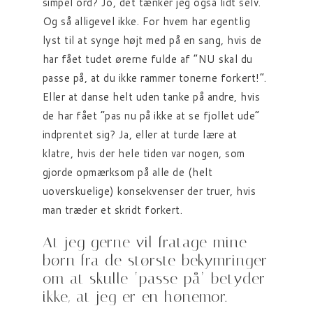
simpel ord? Jo, det tænker jeg også lidt selv.
Og så alligevel ikke. For hvem har egentlig
lyst til at synge højt med på en sang, hvis de
har fået tudet ørerne fulde af “NU skal du
passe på, at du ikke rammer tonerne forkert!”.
Eller at danse helt uden tanke på andre, hvis
de har fået “pas nu på ikke at se fjollet ude”
indprentet sig? Ja, eller at turde lære at
klatre, hvis der hele tiden var nogen, som
gjorde opmærksom på alle de (helt
uoverskuelige) konsekvenser der truer, hvis
man træder et skridt forkert.
At jeg gerne vil fratage mine
børn fra de største bekymringer
om at skulle ‘passe på’ betyder
ikke, at jeg er en hønemor.