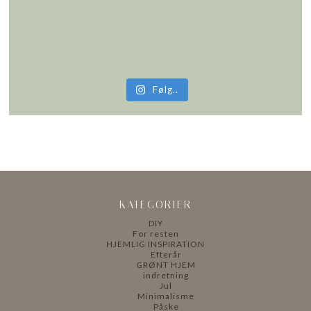
Følg..
KATEGORIER
DIY
For resten
HJEMLIG INSPIRATION
Efterår
GRØNT HJEM
indretning
Jul
Minimalisme
Påske