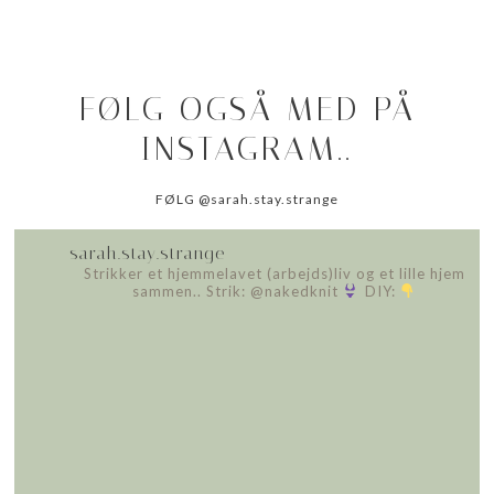
FØLG OGSÅ MED PÅ
INSTAGRAM..
FØLG @sarah.stay.strange
sarah.stay.strange
Strikker et hjemmelavet (arbejds)liv
og et lille hjem
sammen..
Strik: @nakedknit
DIY: