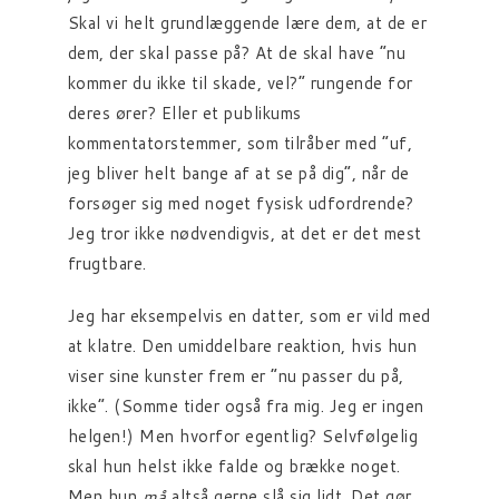
Skal vi helt grundlæggende lære dem, at de er
dem, der skal passe på? At de skal have “nu
kommer du ikke til skade, vel?” rungende for
deres ører? Eller et publikums
kommentatorstemmer, som tilråber med “uf,
jeg bliver helt bange af at se på dig”, når de
forsøger sig med noget fysisk udfordrende?
Jeg tror ikke nødvendigvis, at det er det mest
frugtbare.
Jeg har eksempelvis en datter, som er vild med
at klatre. Den umiddelbare reaktion, hvis hun
viser sine kunster frem er “nu passer du på,
ikke”. (Somme tider også fra mig. Jeg er ingen
helgen!) Men hvorfor egentlig? Selvfølgelig
skal hun helst ikke falde og brække noget.
Men hun
må
altså gerne slå sig lidt. Det gør