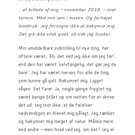
.. et billede af mig – november 2018. – over
termin. Med min søn i maven. Og forhøjet
blodtryk. Jeg forsøgte ikke at bekymre mig.
Det gik ikke vildt godt, så vidt jeg husker.
Min umiddelbare indstilling til nye ting, har
oftere været, ‘åh, det ved jeg ikke om jeg tør’,
end den har været ‘selvfølgelig, det gør jeg da
bare’. Jeg har været nervøs for alle de ting,
som kunne gå galt. Bekymret mig. Ligget
vågen. Set farer. Ja, nogle gange frygtet og
været bange.Stået op om natten for at skrive
det ud. Jeg tror ikke, at de følelser
nødvendigvis er blevet mig pålagt. Jeg tænker
og bekymrer mig meget af natur. Måske mere
end andre – men hvad ved jeg, om det? Jeg er