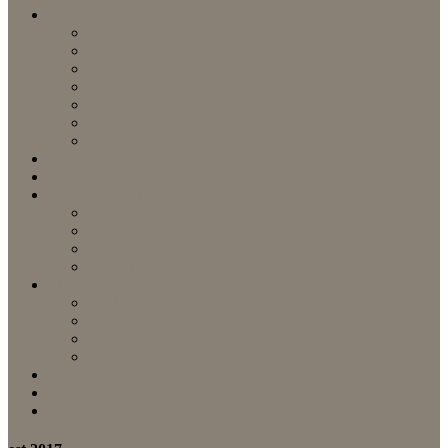
HJEMLIG INSPIRATION
Efterår
GRØNT HJEM
indretning
Jul
Minimalisme
Påske
slow fashion
Ikke-kategoriseret
KLIMA
TANKESPIND
MORLIV
OM AT BLOGGE
Store begivenheder
TORSDAGSTANKER
TIPS
BILLIGE TRICKS
fredagsfif
Tirsdagens tip
Ugens genudsendelse
Uncategorized
Underholdende underholdning
weekend mode