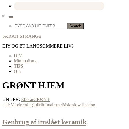
SARAH STRANGE
DIY OG ET LANGSOMMERE LIV?
DIY
Minimalisme
TIPS
Om
GRØNT HJEM
UNDER:
Efterår
GRØNT
HJEM
indretning
Jul
Minimalisme
Påske
slow fashion
Genbrug af ituslået keramik