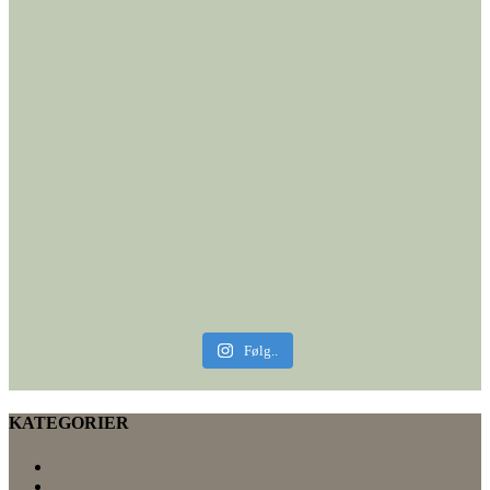
Følg..
KATEGORIER
DIY
For resten