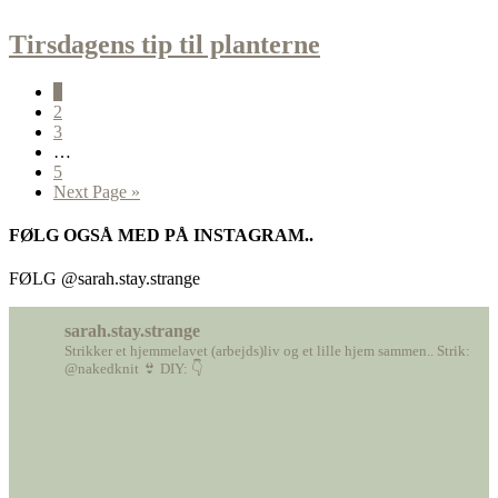
Tirsdagens tip til planterne
1
2
3
…
5
Next Page »
FØLG OGSÅ MED PÅ INSTAGRAM..
FØLG @sarah.stay.strange
sarah.stay.strange
Strikker et hjemmelavet (arbejds)liv
og et lille hjem sammen..
Strik:
@nakedknit 👙
DIY: 👇