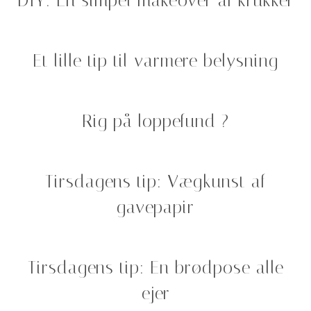
DIY: En simpel makeover af krukker
Et lille tip til varmere belysning
Rig på loppefund ?
Tirsdagens tip: Vægkunst af
gavepapir
Tirsdagens tip: En brødpose alle
ejer