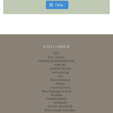
Følg..
KATEGORIER
DIY
For resten
HJEMLIG INSPIRATION
Efterår
GRØNT HJEM
indretning
Jul
Minimalisme
Påske
slow fashion
Ikke-kategoriseret
KLIMA
TANKESPIND
MORLIV
OM AT BLOGGE
Store begivenheder