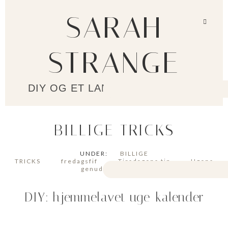
SARAH
STRANGE
DIY OG ET LANGSOMMERE LIV?
BILLIGE TRICKS
UNDER:
BILLIGE
TRICKS
fredagsfif
Tirsdagens tip
Ugens
genudsendelse
DIY: hjemmelavet uge-kalender