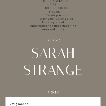
TORSDAGSTANKER
TIPS
BILLIGE TRICKS
fredagsfif
Tirsdagens tip
Ugens genudsendelse
Uncategorized
Underholdende underholdning
weekend mode
est 2017
SARAH
STRANGE
ARKIV
ARKIV