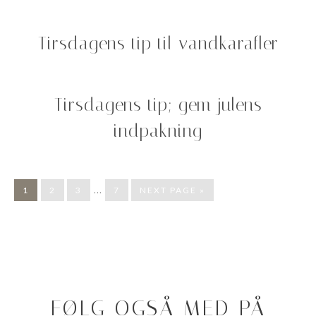
Tirsdagens tip til vandkarafler
Tirsdagens tip; gem julens
indpakning
…
1
2
3
7
NEXT PAGE »
FØLG OGSÅ MED PÅ