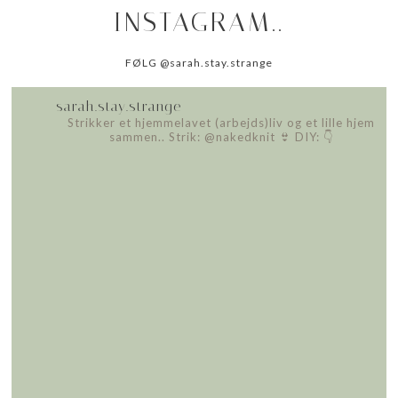
INSTAGRAM..
FØLG @sarah.stay.strange
sarah.stay.strange
Strikker et hjemmelavet (arbejds)liv
og et lille hjem
sammen..
Strik: @nakedknit 👙
DIY: 👇