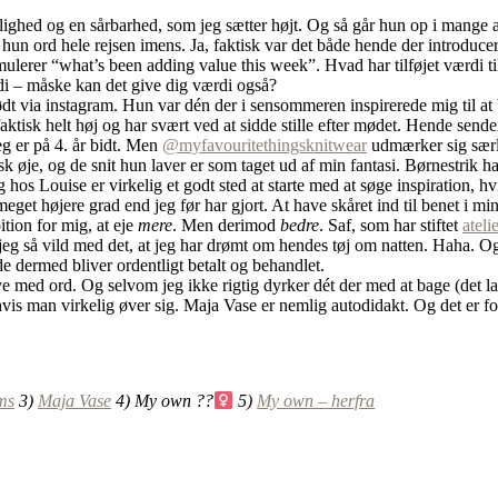
lighed og en sårbarhed, som jeg sætter højt. Og så går hun op i mange af
 hun ord hele rejsen imens. Ja, faktisk var det både hende der introduce
mulerer “what’s been adding value this week”. Hvad har tilføjet værdi 
rdi – måske kan det give dig værdi også?
dt via instagram. Hun var dén der i sensommeren inspirerede mig til a
 faktisk helt høj og har svært ved at sidde stille efter mødet. Hende send
eg er på 4. år bidt. Men
@myfavouritethingsknitwear
udmærker sig særli
sk øje, og de snit hun laver er som taget ud af min fantasi. Børnestrik h
s Louise er virkelig et godt sted at starte med at søge inspiration, hvis 
meget højere grad end jeg før har gjort. At have skåret ind til benet i mi
tion for mig, at eje
mere
. Men derimod
bedre
. Saf, som har stiftet
ateli
 jeg så vild med det, at jeg har drømt om hendes tøj om natten. Haha. Og
 de dermed bliver ordentligt betalt og behandlet.
e med ord. Og selvom jeg ikke rigtig dyrker dét der med at bage (det la
 hvis man virkelig øver sig. Maja Vase er nemlig autodidakt. Og det er
ms
3)
Maja Vase
4) My own ??‍
5)
My own – herfra