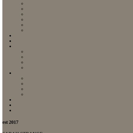
GRØNT HJEM
indretning
Jul
Minimalisme
Påske
slow fashion
Ikke-kategoriseret
KLIMA
TANKESPIND
MORLIV
OM AT BLOGGE
Store begivenheder
TORSDAGSTANKER
TIPS
BILLIGE TRICKS
fredagsfif
Tirsdagens tip
Ugens genudsendelse
Uncategorized
Underholdende underholdning
weekend mode
est 2017