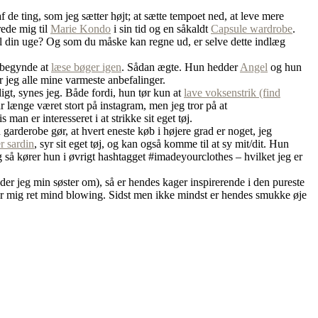
 de ting, som jeg sætter højt; at sætte tempoet ned, at leve mere
rede mig til
Marie Kondo
i sin tid og en såkaldt
Capsule wardrobe
.
til din uge? Og som du måske kan regne ud, er selve dette indlæg
t begynde at
læse bøger igen
. Sådan ægte. Hun hedder
Angel
og hun
er jeg alle mine varmeste anbefalinger.
gt, synes jeg. Både fordi, hun tør kun at
lave voksenstrik (find
ar længe været stort på instagram, men jeg tror på at
man er interesseret i at strikke sit eget tøj.
n garderobe gør, at hvert eneste køb i højere grad er noget, jeg
er sardin
, syr sit eget tøj, og kan også komme til at sy mit/dit. Hun
 så kører hun i øvrigt hashtagget #imadeyourclothes – hvilket jeg er
der jeg min søster om), så er hendes kager inspirerende i den pureste
 for mig ret mind blowing. Sidst men ikke mindst er hendes smukke øje