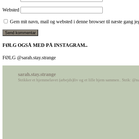
Websted
Gem mit navn, mail og websted i denne browser til næste gang j
FØLG OGSÅ MED PÅ INSTAGRAM..
FØLG @sarah.stay.strange
sarah.stay.strange
Strikker et hjemmelavet (arbejds)liv
og et lille hjem sammen..
Strik: @n