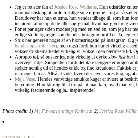
Jeg er ret stor fan af
Jessica Rose Williams
. Hun udstråler en ær
minimalistisk og at turde forfølge sine drømme – og at så sætter
Derudover har hun et tema, hun vender tilbage til, som hun for
inspireret af netop dette lille spørgsmål; hvad har givet mig væ
For et par uger siden mødtes jeg med en sød én, som jeg har mø
er lige så fin og ægte, som hendes instagramprofil er. Ja, jeg er
Strik har generelt noget af en blomstringstid på instagram. Og j
hendes opskrifter her)
, men også fordi hun har et virkelig æsteti
voksenstrikkemarkedet virkelig vil vokse i den nærmeste tid. Og ho
Apropos tøj, så ønsker jeg mig virkelig at dyrke
slow fashion
i 
overvejer nøje. Simpelthen fordi det ikke længere er nogen ambi
sælger nemlig ud af hendes enkle og fine kreationer. Faktisk er
ret meget fan af. Altså at vide, hvem der laver vores ting, og at
Maja Vase
. Hendes vanvittige smukke kager er svære at beskriv
betydning. Hun får mig til at tro på, at man kan, hvad man vil,
virkelig fascinerende og ja.. inspirerende!
Photo credit: 1)
My Favourite things Knitwear
2)
Jessica Rose Willia
COMING UP »