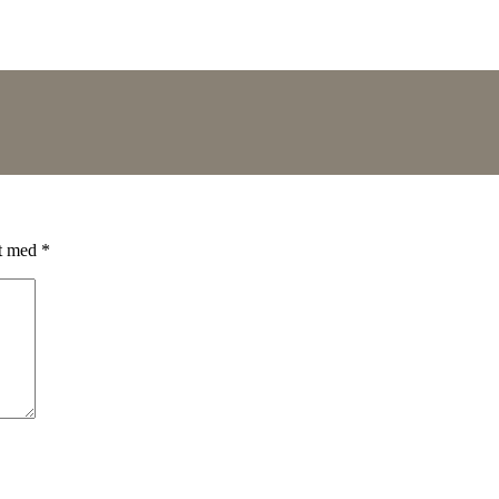
et med
*