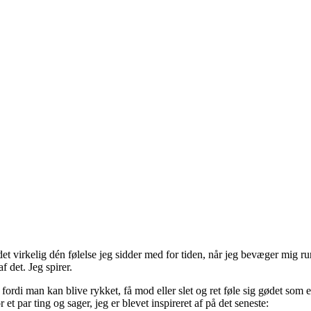
Og det virkelig dén følelse jeg sidder med for tiden, når jeg bevæger mig
f det. Jeg spirer.
– fordi man kan blive rykket, få mod eller slet og ret føle sig gødet som
 et par ting og sager, jeg er blevet inspireret af på det seneste: