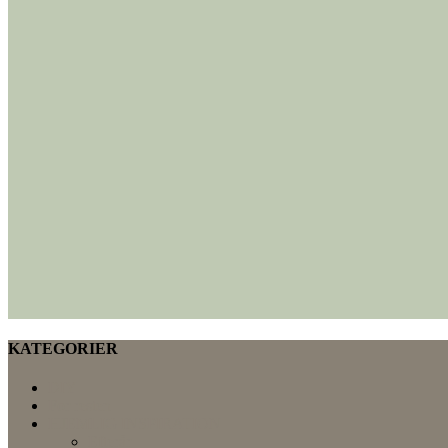
KATEGORIER
DIY
For resten
HJEMLIG INSPIRATION
Efterår