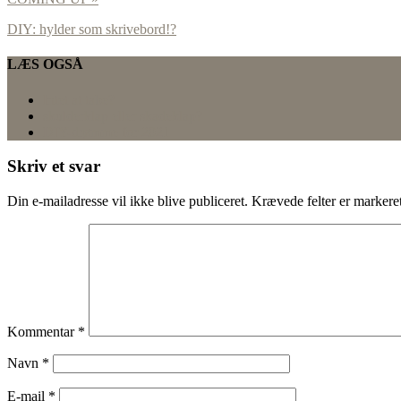
DIY: hylder som skrivebord!?
LÆS OGSÅ
Intet at tabe?
skulderklap eller skadeklap?
DIY-drømme for 2021
Skriv et svar
Din e-mailadresse vil ikke blive publiceret.
Krævede felter er marker
Kommentar
*
Navn
*
E-mail
*