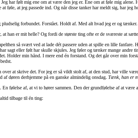
 i. Jeg har følt mig ene om at være den jeg er. Ene om at føle mig alene. 
at føle, at jeg passede ind. Og når disse tanker har meldt sig, har jeg 
g pludselig forbundet. Forstået. Holdt af. Med alt hvad jeg er og tænker.
at han er mit helle? Og fordi de største ting ofte er de sværeste at sætt
impelthen så svært ved at lade dét passere uden at spille en lille fanfar
 har sagt eller følt har skulle skjules. Jeg føler og tænker mange andre 
. Holder min hånd. I mere end én forstand. Og det går over min forstand.
 bedst.
en over at skrive det. For jeg er så vildt stolt af, at den stud, har ville
 ind af døren derhjemme på en ganske almindelig onsdag.
Tænk, han er 
En følelse af, at vi to hører sammen. Den der grundfølelse af at være 
ltid tilbage til én ting: