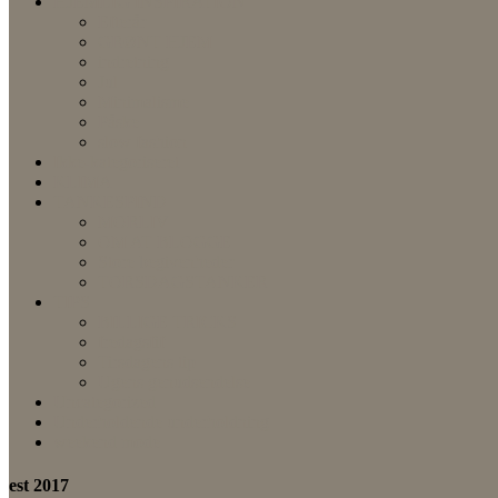
HJEMLIG INSPIRATION
Efterår
GRØNT HJEM
indretning
Jul
Minimalisme
Påske
slow fashion
Ikke-kategoriseret
KLIMA
TANKESPIND
MORLIV
OM AT BLOGGE
Store begivenheder
TORSDAGSTANKER
TIPS
BILLIGE TRICKS
fredagsfif
Tirsdagens tip
Ugens genudsendelse
Uncategorized
Underholdende underholdning
weekend mode
est 2017