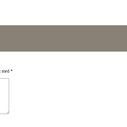
et med
*