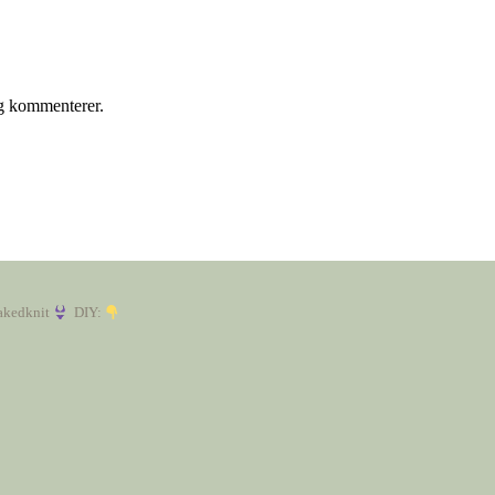
eg kommenterer.
akedknit
DIY: