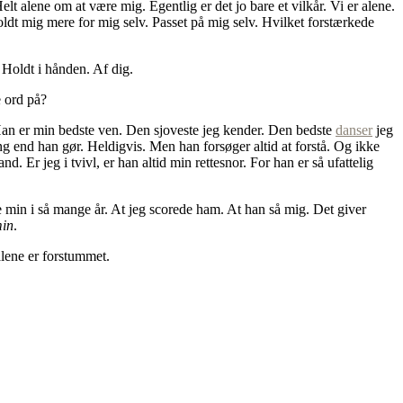
Helt alene om at være mig. Egentlig er det jo bare et vilkår. Vi er alene.
holdt mig mere for mig selv. Passet på mig selv. Hvilket forstærkede
 Holdt i hånden. Af dig.
e ord på?
e. Han er min bedste ven. Den sjoveste jeg kender. Den bedste
danser
jeg
ting end han gør. Heldigvis. Men han forsøger altid at forstå. Og ikke
 Er jeg i tvivl, er han altid min rettesnor. For han er så ufattelig
 være min i så mange år. At jeg scorede ham. At han så mig. Det giver
min
.
alene er forstummet.