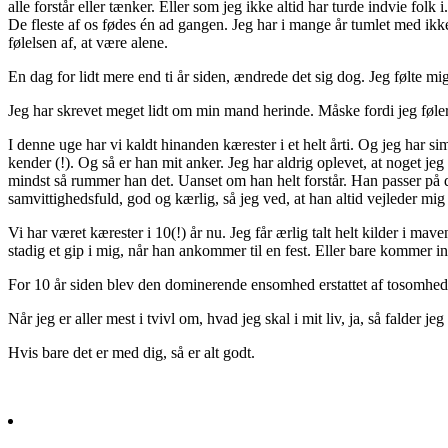
alle forstår eller tænker. Eller som jeg ikke altid har turde indvie folk
De fleste af os fødes én ad gangen. Jeg har i mange år tumlet med ikke 
følelsen af, at være alene.
En dag for lidt mere end ti år siden, ændrede det sig dog. Jeg følte mi
Jeg har skrevet meget lidt om min mand herinde. Måske fordi jeg føler, 
I denne uge har vi kaldt hinanden kærester i et helt årti. Og jeg har s
kender (!). Og så er han mit anker. Jeg har aldrig oplevet, at noget jeg
mindst så rummer han det. Uanset om han helt forstår. Han passer på det
samvittighedsfuld, god og kærlig, så jeg ved, at han altid vejleder mig
Vi har været kærester i 10(!) år nu. Jeg får ærlig talt helt kilder i mav
stadig et gip i mig, når han ankommer til en fest. Eller bare kommer
For 10 år siden blev den dominerende ensomhed erstattet af tosomhed. 
Når jeg er aller mest i tvivl om, hvad jeg skal i mit liv, ja, så falder jeg a
Hvis bare det er med dig, så er alt godt.