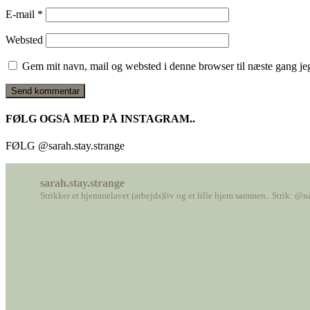
E-mail
*
Websted
Gem mit navn, mail og websted i denne browser til næste gang j
FØLG OGSÅ MED PÅ INSTAGRAM..
FØLG @sarah.stay.strange
sarah.stay.strange
Strikker et hjemmelavet (arbejds)liv
og et lille hjem sammen..
Strik: @n