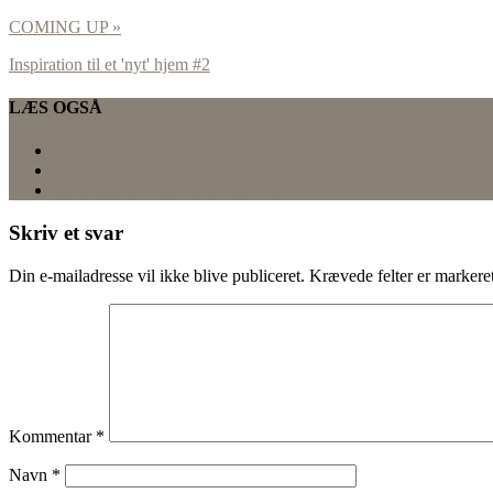
COMING UP »
Inspiration til et 'nyt' hjem #2
LÆS OGSÅ
Lad der være 48 timer i døgnet.
Ting jeg har lært af mit barn #2
Mit online liv med børn.. uden børn.
Skriv et svar
Din e-mailadresse vil ikke blive publiceret.
Krævede felter er marker
Kommentar
*
Navn
*