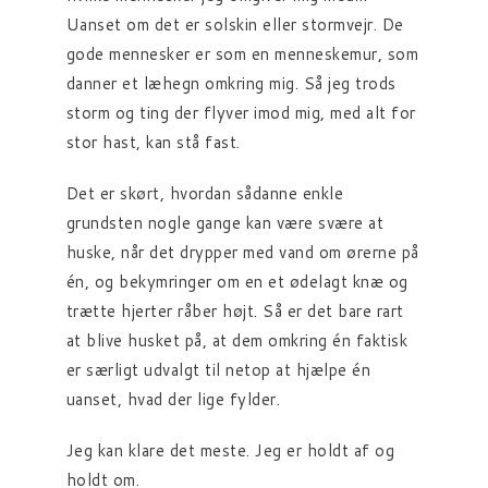
Uanset om det er solskin eller stormvejr. De
gode mennesker er som en menneskemur, som
danner et læhegn omkring mig. Så jeg trods
storm og ting der flyver imod mig, med alt for
stor hast, kan stå fast.
Det er skørt, hvordan sådanne enkle
grundsten nogle gange kan være svære at
huske, når det drypper med vand om ørerne på
én, og bekymringer om en et ødelagt knæ og
trætte hjerter råber højt. Så er det bare rart
at blive husket på, at dem omkring én faktisk
er særligt udvalgt til netop at hjælpe én
uanset, hvad der lige fylder.
Jeg kan klare det meste. Jeg er holdt af og
holdt om.