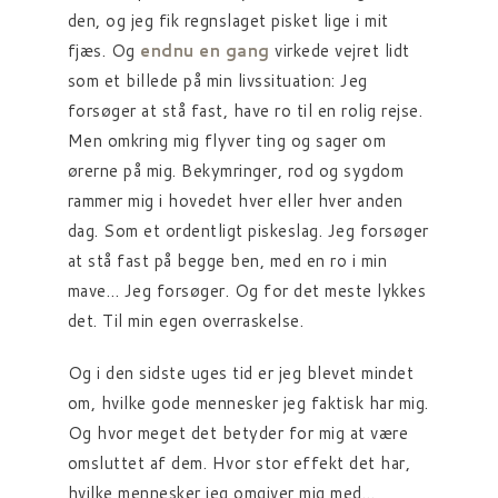
den, og jeg fik regnslaget pisket lige i mit
fjæs. Og
endnu en gang
virkede vejret lidt
som et billede på min livssituation: Jeg
forsøger at stå fast, have ro til en rolig rejse.
Men omkring mig flyver ting og sager om
ørerne på mig. Bekymringer, rod og sygdom
rammer mig i hovedet hver eller hver anden
dag. Som et ordentligt piskeslag. Jeg forsøger
at stå fast på begge ben, med en ro i min
mave… Jeg forsøger. Og for det meste lykkes
det. Til min egen overraskelse.
Og i den sidste uges tid er jeg blevet mindet
om, hvilke gode mennesker jeg faktisk har mig.
Og hvor meget det betyder for mig at være
omsluttet af dem. Hvor stor effekt det har,
hvilke mennesker jeg omgiver mig med…