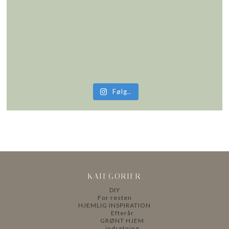
Følg..
KATEGORIER
DIY
For resten
HJEMLIG INSPIRATION
Efterår
GRØNT HJEM
indretning