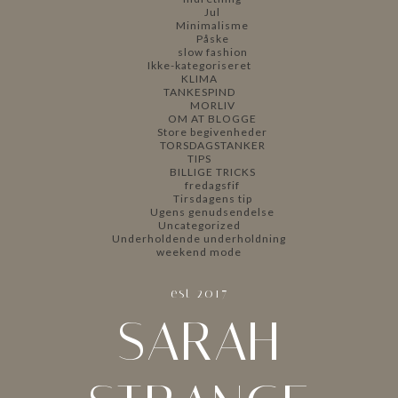
Jul
Minimalisme
Påske
slow fashion
Ikke-kategoriseret
KLIMA
TANKESPIND
MORLIV
OM AT BLOGGE
Store begivenheder
TORSDAGSTANKER
TIPS
BILLIGE TRICKS
fredagsfif
Tirsdagens tip
Ugens genudsendelse
Uncategorized
Underholdende underholdning
weekend mode
est 2017
SARAH