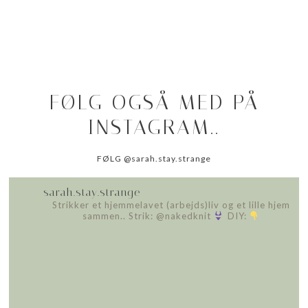
FØLG OGSÅ MED PÅ
INSTAGRAM..
FØLG @sarah.stay.strange
sarah.stay.strange
Strikker et hjemmelavet (arbejds)liv
og et lille hjem
sammen..
Strik: @nakedknit
DIY: