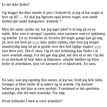
Er det ikke fjollet?
Og lægger det ikke mindst et pres i forhold til, at jeg så har noget at
leve op til? … Så skal jeg ligesom også levere noget, som andre
tænker går under kategorien ‘æstetisk’?
Men det sidste stykke tid, har jeg taget label’et til mig på en ny
måde. Ikke som et stempel i panden, men nærmere som en opklaring
og lettelse. En ny forståelse af, hvorfor det nogle gange kan gå mig
på, hvis mit feed på
Insta
ikke spiller (shhh), eller hvis jeg bruger
usandsynlig lang tid på at gruble over den helt rigtige nuance
grøn
(not there yet). Det ér okay. Og en stor forklaring kan findes i at
være æstetisk anlagt. For det gør mig glad, når den så er der. Og det
er en drivkraft til hele tiden at finjustere, arbejde hårdere og blive
bedre til æstetikken, som vel nærmest er et håndværk. En sans.
En sans, som jeg egentlig blot mener, at jeg har, fordi jeg hele tiden
forsøger at blive bedre til at udøve og se æstetik. Og dermed
behøver jeg slet ikke at være perfekt. Tværtimod er det uperfekte,
naturlige, ofte det mest æstetiske. For mig.
Hvad forbinder I med at være æstetiker?