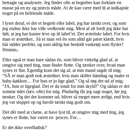
betragte og analysere. Jeg finder ofte at begreber kan forklare en
masse på en ny og præcis måde. At de kan være med til at indkapsle
noget på en befriende måde.
I lyset deraf, er der et begreb eller label, jeg har tænkt over, og som
jeg endnu ikke har ville vedkende mig. Mest af alt fordi jeg ikke har
følt, at jeg har kunne leve op til label’et. Det
æstetiske
label. For hvis
man er æstetiker.. Så er man vel én som altid går pænt klædt, hvis
hår sidder perfekt, og som aldrig har beskidt vasketøj som flyder?
Hmmm..
Eller også er man bare sådan én, som bliver virkelig glad af, at
omgive sig med ting, man finder flotte. Og tænker over, hvad man
synes er fint. Egentlig kom det sig af, at min mand sagde til mig;
“SÅ er man godt nok æstetiker, hvis man skifter håndtag og maler et
baby-køkken… For hun er jo lige glad.” Og så røg det ud af mig;
“JA, hun er ligeglad. Det er da totalt for min skyld!” Og sådan er det
somme tider (læs: ofte) for mig. Pludselig får jeg sagt noget, før jeg
tænker. Og det der kommer ud, bliver så meget mere ærligt, end hvis
jeg var stoppet op og havde tænkt mig godt om.
Det dér med at clame, at have lyst til, at omgive mig med ting, jeg
synes er flotte, har været en proces. For…
Er det ikke overfladisk?