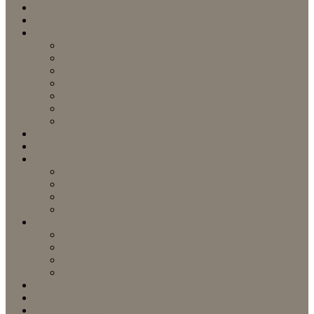
DIY
For resten
HJEMLIG INSPIRATION
Efterår
GRØNT HJEM
indretning
Jul
Minimalisme
Påske
slow fashion
Ikke-kategoriseret
KLIMA
TANKESPIND
MORLIV
OM AT BLOGGE
Store begivenheder
TORSDAGSTANKER
TIPS
BILLIGE TRICKS
fredagsfif
Tirsdagens tip
Ugens genudsendelse
Uncategorized
Underholdende underholdning
weekend mode