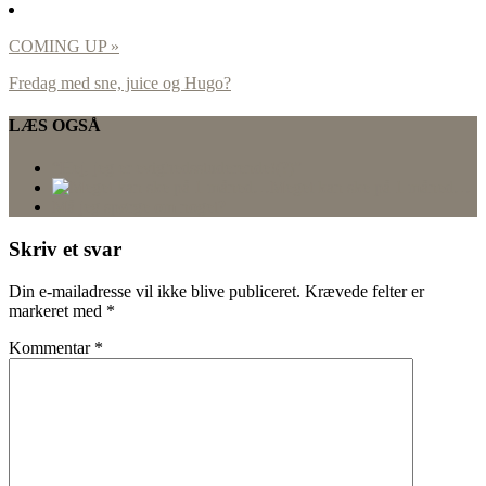
COMING UP »
Fredag med sne, juice og Hugo?
LÆS OGSÅ
“Hej, jeg er evighedsstuderende!(?)”
Meget kan ske på 1 måned…
Må jeg spørge om noget?
Skriv et svar
Din e-mailadresse vil ikke blive publiceret.
Krævede felter er
markeret med
*
Kommentar
*