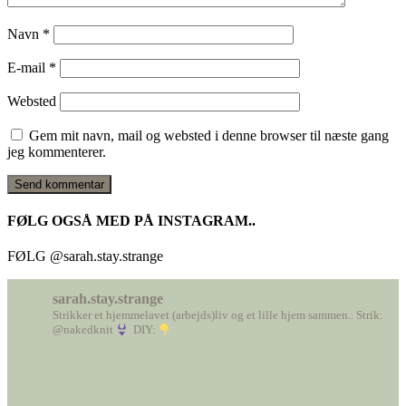
Navn
*
E-mail
*
Websted
Gem mit navn, mail og websted i denne browser til næste gang
jeg kommenterer.
FØLG OGSÅ MED PÅ INSTAGRAM..
FØLG @sarah.stay.strange
sarah.stay.strange
Strikker et hjemmelavet (arbejds)liv
og et lille hjem sammen..
Strik:
@nakedknit
DIY: