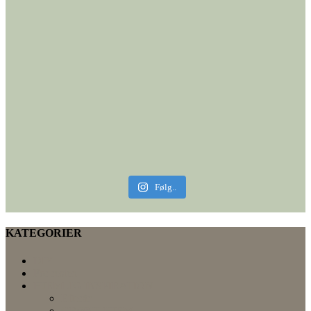
Følg..
KATEGORIER
DIY
For resten
HJEMLIG INSPIRATION
Efterår
GRØNT HJEM