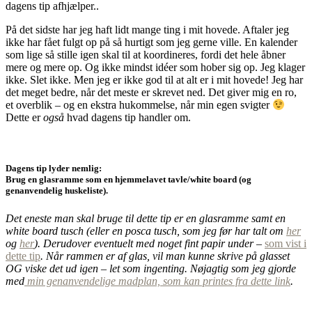
dagens tip afhjælper..
På det sidste har jeg haft lidt mange ting i mit hovede. Aftaler jeg
ikke har fået fulgt op på så hurtigt som jeg gerne ville. En kalender
som lige så stille igen skal til at koordineres, fordi det hele åbner
mere og mere op. Og ikke mindst idéer som hober sig op. Jeg klager
ikke. Slet ikke. Men jeg er ikke god til at alt er i mit hovede! Jeg har
det meget bedre, når det meste er skrevet ned. Det giver mig en ro,
et overblik – og en ekstra hukommelse, når min egen svigter
Dette er
også
hvad dagens tip handler om.
Dagens tip lyder nemlig:
Brug en glasramme som en hjemmelavet tavle/white board (og
genanvendelig huskeliste).
Det eneste man skal bruge til dette tip er en glasramme samt en
white board tusch (eller en posca tusch, som jeg før har talt om
her
og
her
). Derudover eventuelt med noget fint papir under –
som vist i
dette tip
. Når rammen er af glas, vil man kunne skrive på glasset
OG viske det ud igen – let som ingenting. Nøjagtig som jeg gjorde
med
min genanvendelige madplan, som kan printes fra dette link
.