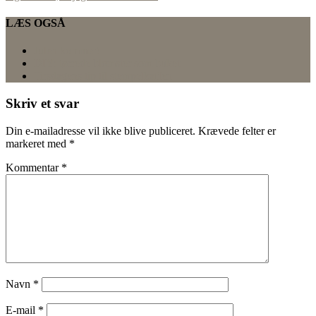
LÆS OGSÅ
Julen kommer!
DIY: tørrede blomster som buket
Tirsdagens tip til stempelkaffen
Skriv et svar
Din e-mailadresse vil ikke blive publiceret.
Krævede felter er
markeret med
*
Kommentar
*
Navn
*
E-mail
*