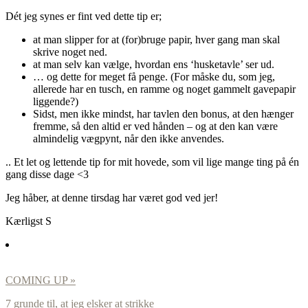
Dét jeg synes er fint ved dette tip er;
at man slipper for at (for)bruge papir, hver gang man skal
skrive noget ned.
at man selv kan vælge, hvordan ens ‘husketavle’ ser ud.
… og dette for meget få penge. (For måske du, som jeg,
allerede har en tusch, en ramme og noget gammelt gavepapir
liggende?)
Sidst, men ikke mindst, har tavlen den bonus, at den hænger
fremme, så den altid er ved hånden – og at den kan være
almindelig vægpynt, når den ikke anvendes.
.. Et let og lettende tip for mit hovede, som vil lige mange ting på én
gang disse dage <3
Jeg håber, at denne tirsdag har været god ved jer!
Kærligst S
COMING UP »
7 grunde til, at jeg elsker at strikke