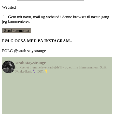
Websted
Gem mit navn, mail og websted i denne browser til næste gang
jeg kommenterer.
FØLG OGSÅ MED PÅ INSTAGRAM..
FØLG @sarah.stay.strange
sarah.stay.strange
Strikker et hjemmelavet (arbejds)liv
og et lille hjem sammen..
Strik:
@nakedknit
DIY: