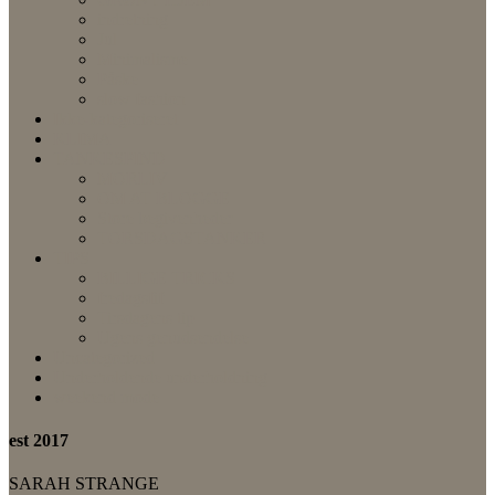
indretning
Jul
Minimalisme
Påske
slow fashion
Ikke-kategoriseret
KLIMA
TANKESPIND
MORLIV
OM AT BLOGGE
Store begivenheder
TORSDAGSTANKER
TIPS
BILLIGE TRICKS
fredagsfif
Tirsdagens tip
Ugens genudsendelse
Uncategorized
Underholdende underholdning
weekend mode
est 2017
SARAH STRANGE