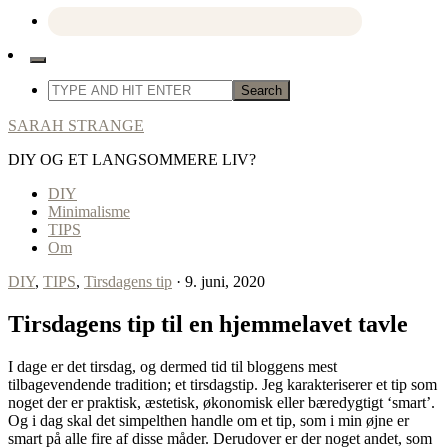
SARAH STRANGE
DIY OG ET LANGSOMMERE LIV?
DIY
Minimalisme
TIPS
Om
DIY
,
TIPS
,
Tirsdagens tip
· 9. juni, 2020
Tirsdagens tip til en hjemmelavet tavle
I dage er det tirsdag, og dermed tid til bloggens mest
tilbagevendende tradition; et tirsdagstip. Jeg karakteriserer et tip som
noget der er praktisk, æstetisk, økonomisk eller bæredygtigt ‘smart’.
Og i dag skal det simpelthen handle om et tip, som i min øjne er
smart på alle fire af disse måder. Derudover er der noget andet, som