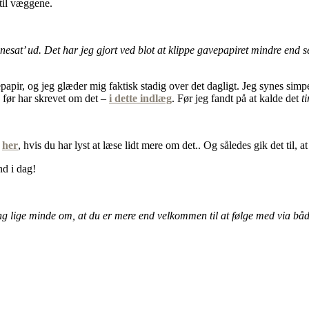
 til væggene.
cenesat’ ud. Det har jeg gjort ved blot at klippe gavepapiret mindre e
ir, og jeg glæder mig faktisk stadig over det dagligt. Jeg synes simpelt
ng før har skrevet om det –
i dette indlæg
. Før jeg fandt på at kalde det
t
her
, hvis du har lyst at læse lidt mere om det.. Og således gik det til, 
nd i dag!
ing lige minde om, at du er mere end velkommen til at følge med via bå