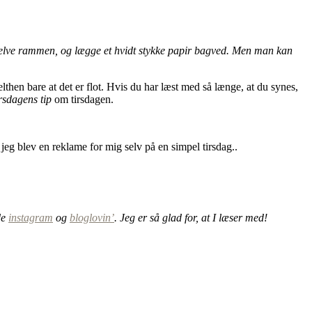
nd selve rammen, og lægge et hvidt stykke papir bagved. Men man kan
hen bare at det er flot. Hvis du har læst med så længe, at du synes,
irsdagens tip
om tirsdagen.
at jeg blev en reklame for mig selv på en simpel tirsdag..
de
instagram
og
bloglovin’
. Jeg er så glad for, at I læser med!