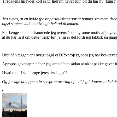
Tirsdagens tip lyder kort sagt
: Indram gavepapir, og du har ny ‘kunst’
Jeg synes, at en hvide (passepartout)kant gør at papiret ser mere ‘is
også sagtens lade motivet gå helt ud til kanten.
For længe siden indrammede jeg ovenstående grønne motiv af et gavepap
at du har læst om dette ‘trick’ før, ja, så er det fordi jeg faktisk én ga
Uret på væggen er i øvrigt også et DIY-projekt, som jeg har beskrevet
Apropos gavepapir, håber jeg simpelthen sådan at nå at pakke gaver i
Hvad mon I skal bruge jeres tirsdag på?
Og for lige at toppe min selvpromovering op, vil jeg i dagens anledn