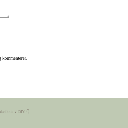
eg kommenterer.
akedknit 👙
DIY: 👇