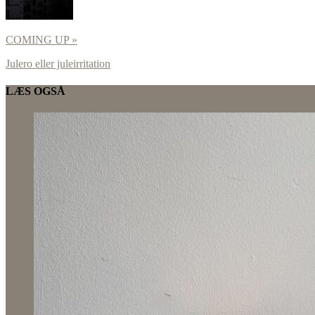
COMING UP »
Julero eller juleirritation
LÆS OGSÅ