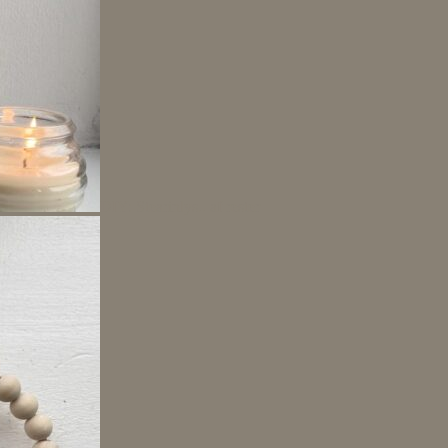
DIY: Stearinlys.. af rester