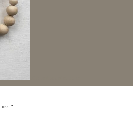
DIY: påskeæg af træperler
et med
*