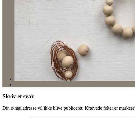
Tirsdagens tip til at folde mælkekartonen..
Skriv et svar
Din e-mailadresse vil ikke blive publiceret.
Krævede felter er marker