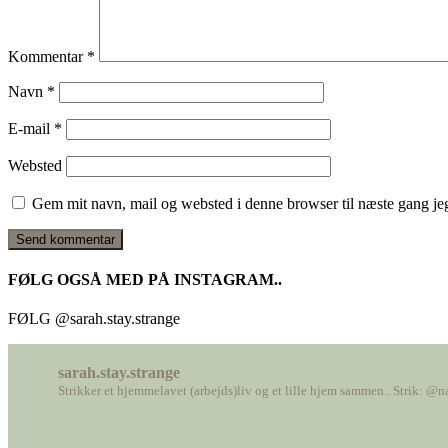
Kommentar
*
Navn
*
E-mail
*
Websted
Gem mit navn, mail og websted i denne browser til næste gang j
FØLG OGSÅ MED PÅ INSTAGRAM..
FØLG @sarah.stay.strange
sarah.stay.strange
Strikker et hjemmelavet (arbejds)liv
og et lille hjem sammen..
Strik: @n