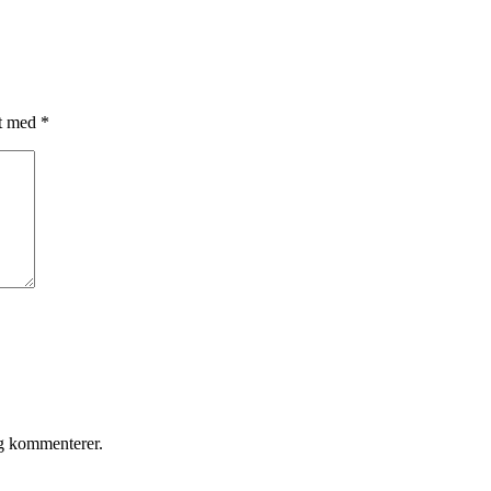
et med
*
eg kommenterer.