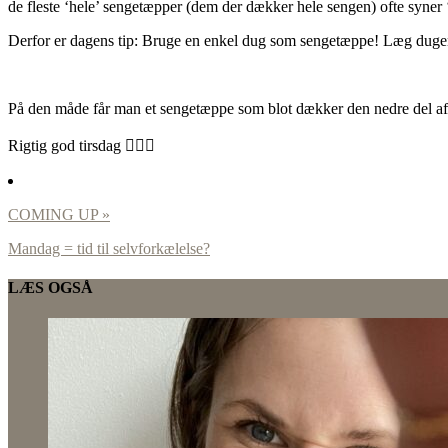
de fleste ‘hele’ sengetæpper (dem der dækker hele sengen) ofte syner ‘l
Derfor er dagens tip: Bruge en enkel dug som sengetæppe! Læg dugen 
På den måde får man et sengetæppe som blot dækker den nedre del af s
Rigtig god tirsdag 🙋🏻‍♀️
COMING UP »
Mandag = tid til selvforkælelse?
LÆS OGSÅ