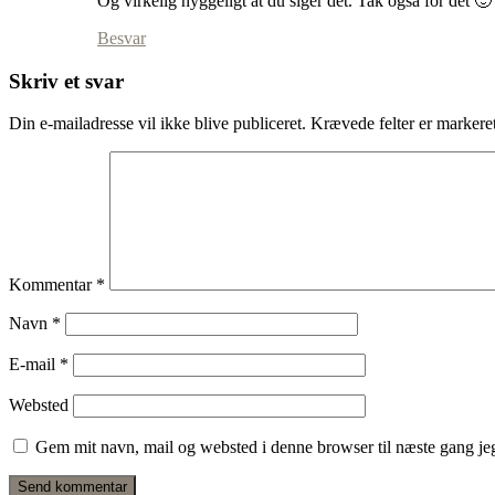
Og virkelig hyggeligt at du siger det. Tak også for dét 🙂
Besvar
Skriv et svar
Din e-mailadresse vil ikke blive publiceret.
Krævede felter er marker
Kommentar
*
Navn
*
E-mail
*
Websted
Gem mit navn, mail og websted i denne browser til næste gang j