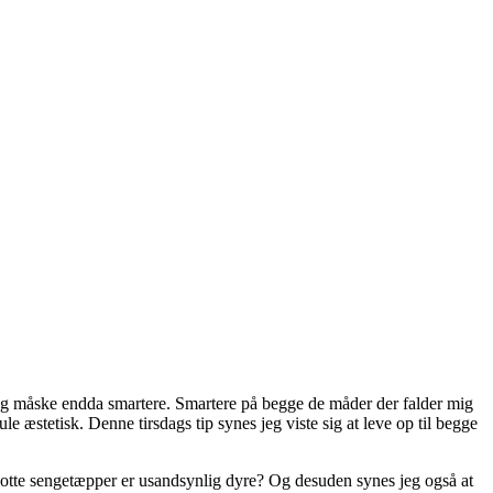
e og måske endda smartere. Smartere på begge de måder der falder mig
mule æstetisk. Denne tirsdags tip synes jeg viste sig at leve op til begge
 flotte sengetæpper er usandsynlig dyre? Og desuden synes jeg også at