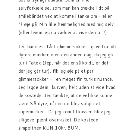
selvforkælelse, som man kan trække lidt på
smilebåndet ved at komme i tanke om – eller
få øje på. Min lille hemmelighed med mig selv
(eller hvem jeg nu vælger at vise den til ?)
Jeg har mest fået glimmersokker i gave fra lidt
dyrere mærker, men den anden dag, da jeg gik
tur i Føtex (Jep, når det er så koldt, er det
dér jeg går tur), fik jeg øje på et par
glimmersokker – i en meget fin turkis nuance.
Jeg lagde dem i kurven, helt uden at vide hvad
de kostede. Jeg tænkte, at de vel ikke kunne
være SÅ dyre, når nu de blev solgt i et
supermarked.. Da jeg kom til kassen blev jeg
alligevel pænt overrasket. De kostede
simpelthen KUN 10kr. BUM.