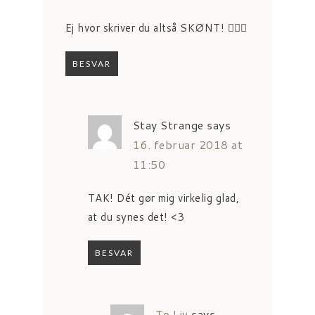
Ej hvor skriver du altså SKØNT! 👍🏻😍
BESVAR
Stay Strange
says
16. februar 2018 at
11:50
TAK! Dét gør mig virkelig glad,
at du synes det! <3
BESVAR
To Liv
says