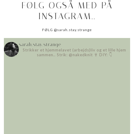
FØLG OGSÅ MED PÅ
INSTAGRAM..
FØLG @sarah.stay.strange
sarah.stay.strange
Strikker et hjemmelavet (arbejds)liv
og et lille hjem
sammen..
Strik: @nakedknit 👙
DIY: 👇