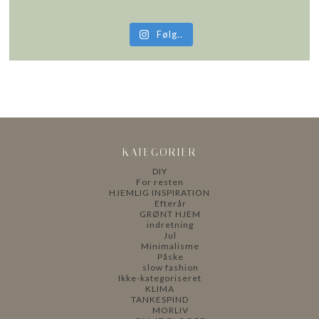
Følg..
KATEGORIER
DIY
For resten
HJEMLIG INSPIRATION
Efterår
GRØNT HJEM
indretning
Jul
Minimalisme
Påske
slow fashion
Ikke-kategoriseret
KLIMA
TANKESPIND
MORLIV