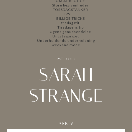
OM AT BLOGGE
Store begivenheder
TORSDAGSTANKER
TIPS
BILLIGE TRICKS
fredagsfif
Tirsdagens tip
Ugens genudsendelse
Uncategorized
Underholdende underholdning
weekend mode
est 2017
SARAH
STRANGE
ARKIV