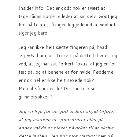
Insider info: Det er godt nok er svært at
tage sådan nogle billeder af sig selv. Godt jeg
bor på femte, så ingen kiggede ind ad vinduet,
siger jeg bare!
Jeg kan ikke helt sætte fingeren på, hvad
jeg
ikke
har gjort forkert på dette billede. Jeg
ved, at jeg har sat forkert fokus, at jeg er for
tæt på, og at benene er for hvide. Fødderne
er nok heller ikke helt sexede nok?
Men altså her er de! De fine turkise
glimmersokker ?
Jeg vil lige for en god ordens skyld tilføje,
at jeg hverken er sponsoreret eller på
anden måde er blevet påvirket til at skrive
dette indlæg. Jeg bor blot (farligt) tæt på