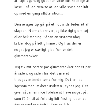
at tips egentlig godt kan virke lidt kedelige at
læse – så jeg tænkte at jeg ville spice det lidt
op med en gang allitteration…
Denne uges tip går på et lidt anderledes ét af
slagsen. Normalt skriver jeg ikke rigtig om tøj
eller beklædning. Sådan en vintertirsdag
kalder dog på lidt glimmer. Og hvis der er
noget jeg er særligt glad for, er det
glimmersokker.
Jeg fik mit første par glimmersokker for et par
år siden, og siden har det være et
tilbagevendende tema for mig. Det er lidt
ligesom med lækkert undertøj, synes jeg. Det
giver sådan en nice følelse at have noget på,
som få én til at føle sig lidt festlig, uden at
det er synligt udadtil. Som en lille