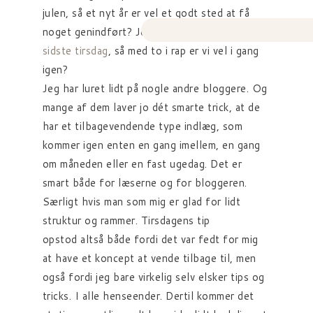
julen, så et nyt år er vel et godt sted at få
noget genindført? Jeg udgav i øvrigt også
ét
sidste tirsdag
, så med to i rap er vi vel i gang
igen?
Jeg har luret lidt på nogle andre bloggere. Og
mange af dem laver jo dét smarte trick, at de
har et tilbagevendende type indlæg, som
kommer igen enten en gang imellem, en gang
om måneden eller en fast ugedag. Det er
smart både for læserne og for bloggeren.
Særligt hvis man som mig er glad for lidt
struktur og rammer. Tirsdagens tip
opstod altså både fordi det var fedt for mig
at have et koncept at vende tilbage til, men
også fordi jeg bare virkelig selv elsker tips og
tricks. I alle henseender. Dertil kommer det