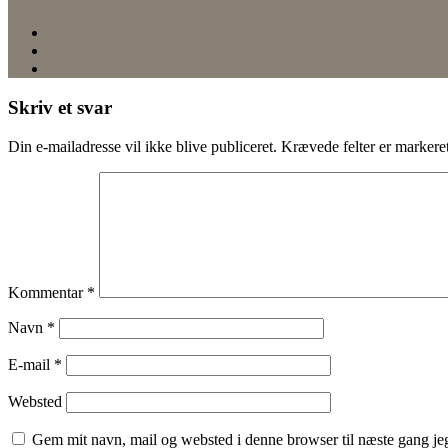
DIY: Vægophæng med tørrede blomster
Tirsdagens tip til håndklæder/viskestykker
DIY: Store gækkebreve til ophæng
Skriv et svar
Din e-mailadresse vil ikke blive publiceret.
Krævede felter er marker
Kommentar
*
Navn
*
E-mail
*
Websted
Gem mit navn, mail og websted i denne browser til næste gang j