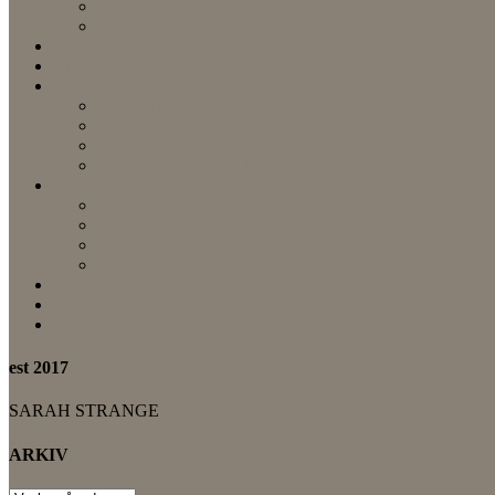
Påske
slow fashion
Ikke-kategoriseret
KLIMA
TANKESPIND
MORLIV
OM AT BLOGGE
Store begivenheder
TORSDAGSTANKER
TIPS
BILLIGE TRICKS
fredagsfif
Tirsdagens tip
Ugens genudsendelse
Uncategorized
Underholdende underholdning
weekend mode
est 2017
SARAH STRANGE
ARKIV