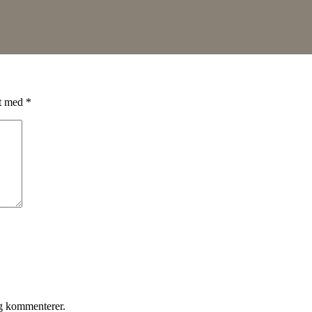
et med
*
eg kommenterer.