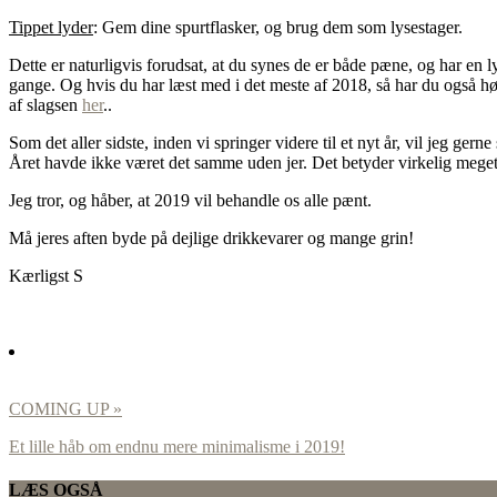
Tippet lyder
: Gem dine spurtflasker, og brug dem som lysestager.
Dette er naturligvis forudsat, at du synes de er både pæne, og har en ly
gange. Og hvis du har læst med i det meste af 2018, så har du også hør
af slagsen
her
..
Som det aller sidste, inden vi springer videre til et nyt år, vil jeg gerne
Året havde ikke været det samme uden jer. Det betyder virkelig meget, a
Jeg tror, og håber, at 2019 vil behandle os alle pænt.
Må jeres aften byde på dejlige drikkevarer og mange grin!
Kærligst S
COMING UP »
Et lille håb om endnu mere minimalisme i 2019!
LÆS OGSÅ