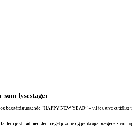
er som lysestager
g baggårdsrungende “HAPPY NEW YEAR” – vil jeg give et tidligt tirsdag
ip, som falder i god tråd med den meget grønne og genbrugs-prægede ste