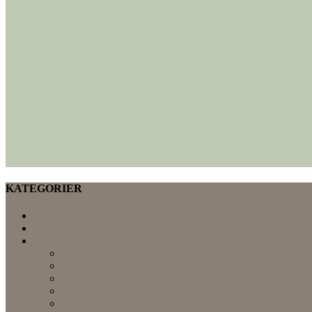
KATEGORIER
DIY
For resten
HJEMLIG INSPIRATION
Efterår
GRØNT HJEM
indretning
Jul
Minimalisme