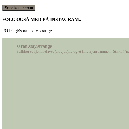
FØLG OGSÅ MED PÅ INSTAGRAM..
FØLG @sarah.stay.strange
sarah.stay.strange
Strikker et hjemmelavet (arbejds)liv
og et lille hjem sammen..
Strik: @n