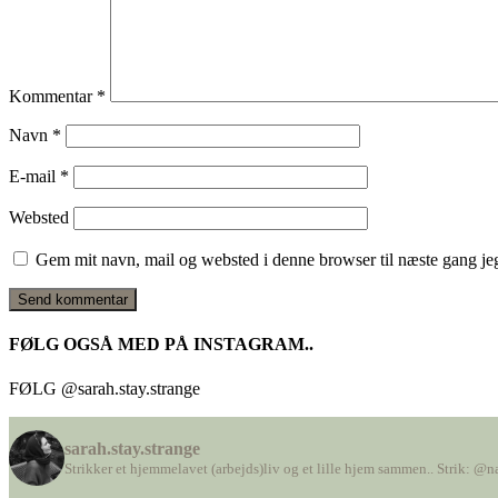
Kommentar
*
Navn
*
E-mail
*
Websted
Gem mit navn, mail og websted i denne browser til næste gang j
FØLG OGSÅ MED PÅ INSTAGRAM..
FØLG @sarah.stay.strange
sarah.stay.strange
Strikker et hjemmelavet (arbejds)liv
og et lille hjem sammen..
Strik: @n