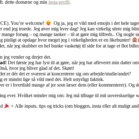
r ift. dette domæne og min
insta-profil
.
E). You’re welcome!
Og ja, jeg er vild med emojis i det hele tage
 end jeg troede. Jeg øver mig hver dag! Jeg kan virkelig stirre mig bli
r mange forsøg – og mange tanker – til at gøre mig tilfreds.. Og nogle t
g pinligt at opdage hvor meget jeg i virkeligheden er en likehunter!
et, når jeg skubber en hel bunke vasketøj til side for at tage et flot bill
 jeg vender og drejer det.
lad!
Det første jeg har lyst til at gøre, når jeg har afleveret min datter 
tså, hvor jeg bliver glad af det. Skørt!
et er dér det er sværest at koncentrere sig om arbejde/studie/andet?
 er mindst lige så vild med det. Helt ustyrligt faktisk.
r er i hvertfald mange af jer som læser dem (eller kommenterer). Og de
ling ever. Hvilket minder mig om: Jeg må tilbage til mit uoverskuelige 
end
+ Alle inputs, tips og tricks (om bloggen, insta eller alt muligt 