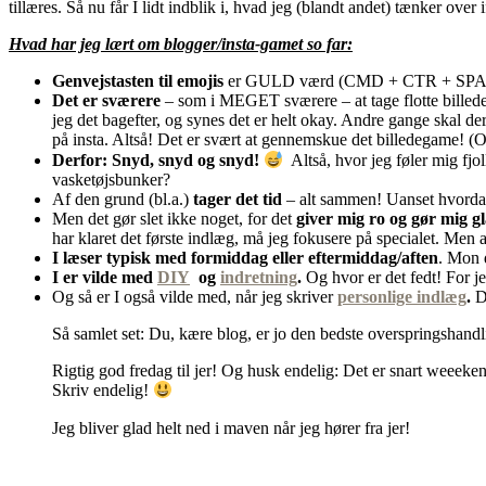
tillæres. Så nu får I lidt indblik i, hvad jeg (blandt andet) tænker ove
Hvad har jeg lært om blogger/insta-gamet so far:
Genvejstasten til emojis
er GULD værd (CMD + CTR + SPAC
Det er sværere
– som i MEGET sværere – at tage flotte billeder
jeg det bagefter, og synes det er helt okay. Andre gange skal de
på insta. Altså! Det er svært at gennemskue det billedegame! (O
Derfor: Snyd, snyd og snyd!
Altså, hvor jeg føler mig fjoll
vasketøjsbunker?
Af den grund (bl.a.)
tager det tid
– alt sammen! Uanset hvordan
Men det gør slet ikke noget, for det
giver mig ro og gør mig g
har klaret det første indlæg, må jeg fokusere på specialet. Men al
I læser typisk med formiddag eller eftermiddag/aften
. Mon d
I er vilde med
DIY
og
indretning
.
Og hvor er det fedt! For jeg
Og så er I også vilde med, når jeg skriver
personlige indlæg
.
De
Så samlet set: Du, kære blog, er jo den bedste overspringshand
Rigtig god fredag til jer! Og husk endelig: Det er snart weeek
Skriv endelig!
Jeg bliver glad helt ned i maven når jeg hører fra jer!