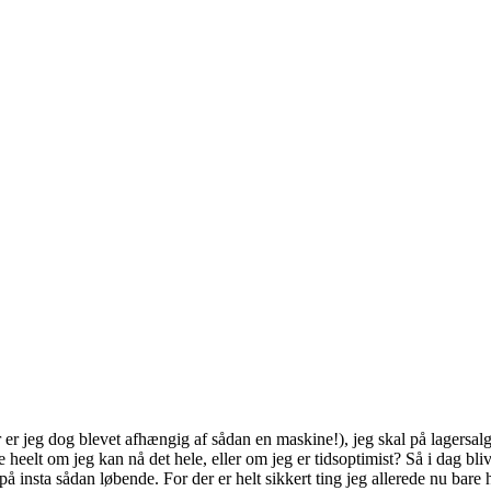
er jeg dog blevet afhængig af sådan en maskine!), jeg skal på lagersalg, je
eelt om jeg kan nå det hele, eller om jeg er tidsoptimist? Så i dag bli
 insta sådan løbende. For der er helt sikkert ting jeg allerede nu bare h