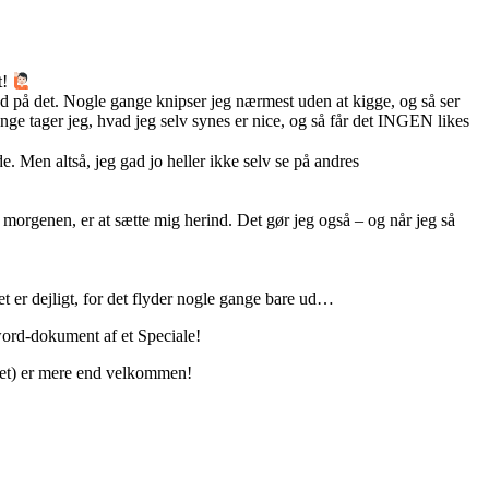
t!
nd på det. Nogle gange knipser jeg nærmest uden at kigge, og så ser
ange tager jeg, hvad jeg selv synes er nice, og så får det INGEN likes
)
ede. Men altså, jeg gad jo heller ikke selv se på andres
om morgenen, er at sætte mig herind. Det gør jeg også – og når jeg så
t er dejligt, for det flyder nogle gange bare ud…
word-dokument af et Speciale!
andet) er mere end velkommen!