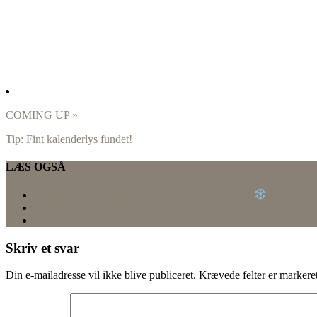
COMING UP »
Tip: Fint kalenderlys fundet!
LÆS OGSÅ
I anledningen af lille juleaften: En DIY-julekugle
Inspiration til forårs/picnic-ønsker
Omrokering eller hus?
Skriv et svar
Din e-mailadresse vil ikke blive publiceret.
Krævede felter er marker