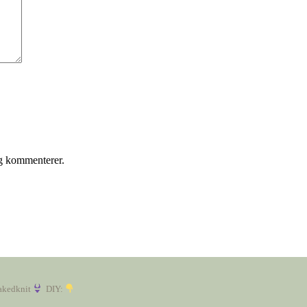
eg kommenterer.
akedknit
DIY: