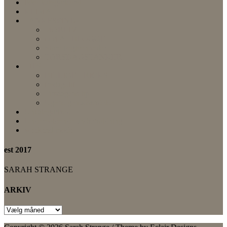
Ikke-kategoriseret
KLIMA
TANKESPIND
MORLIV
OM AT BLOGGE
Store begivenheder
TORSDAGSTANKER
TIPS
BILLIGE TRICKS
fredagsfif
Tirsdagens tip
Ugens genudsendelse
Uncategorized
Underholdende underholdning
weekend mode
est 2017
SARAH STRANGE
ARKIV
ARKIV