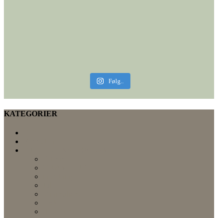
Følg..
KATEGORIER
DIY
For resten
HJEMLIG INSPIRATION
Efterår
GRØNT HJEM
indretning
Jul
Minimalisme
Påske
slow fashion