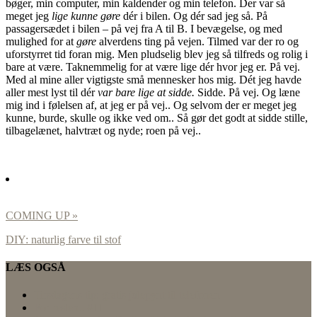
bøger, min computer, min kaldender og min telefon. Der var så
meget jeg
lige kunne gøre
dér i bilen. Og dér sad jeg så. På
passagersædet i bilen – på vej fra A til B. I bevægelse, og med
mulighed for at
gøre
alverdens ting på vejen. Tilmed var der ro og
uforstyrret tid foran mig. Men pludselig blev jeg så tilfreds og rolig i
bare at være. Taknemmelig for at være lige dér hvor jeg er. På vej.
Med al mine aller vigtigste små mennesker hos mig. Dét jeg havde
aller mest lyst til dér
var bare lige at sidde.
Sidde. På vej. Og læne
mig ind i følelsen af, at jeg er på vej.. Og selvom der er meget jeg
kunne, burde, skulle og ikke ved om.. Så gør det godt at sidde stille,
tilbagelænet, halvtræt og nyde; roen på vej..
COMING UP »
DIY: naturlig farve til stof
LÆS OGSÅ
Tirsdagens tip: gratis julepynt til telefonen
For resten.. #11