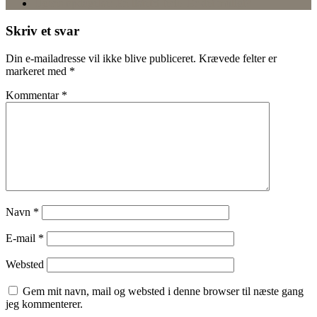
Ugens opdagelse: En listefri ferie. Er det muligt?
Skriv et svar
Din e-mailadresse vil ikke blive publiceret.
Krævede felter er
markeret med
*
Kommentar
*
Navn
*
E-mail
*
Websted
Gem mit navn, mail og websted i denne browser til næste gang
jeg kommenterer.