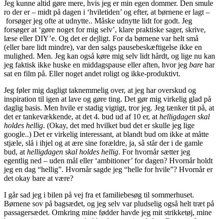
Jeg kunne altid gøre mere, hvis jeg er min egen dommer. Den smule
ro der er – midt på dagen i ‘hviletiden’ og efter, at børnene er lagt –
forsøger jeg ofte at udnytte.. Måske udnytte lidt for godt. Jeg
forsøger at ‘gøre noget for mig selv’, klare praktiske sager, skrive,
læse eller DIY’e. Og det er dejligt. For da børnene var helt små
(eller bare lidt mindre), var den salgs pausebeskæftigelse ikke en
mulighed. Men. Jeg kan også køre mig selv lidt hårdt, og lige nu kan
jeg faktisk ikke huske en middagspause eller aften, hvor jeg
bare
har
sat en film på. Eller noget andet roligt og ikke-produktivt.
Jeg føler mig dagligt taknemmelig over, at jeg har overskud og
inspiration til igen at lave og gøre ting. Det gør mig virkelig glad på
daglig basis. Men hvile er stadig vigtigt, tror jeg. Jeg tænker tit på, at
det er tankevækkende, at det 4. bud ud af 10 er, at
helligdagen skal
holdes hellig
. (Okay, det med hvilket bud det er skulle jeg lige
google..) Det er virkelig interessant, at blandt bud om ikke at måtte
stjæle, slå i ihjel og at ære sine forældre, ja, så står der i de gamle
bud, at
helligdagen skal holdes hellig
. For hvornår sætter jeg
egentlig ned – uden mål eller ‘ambitioner’ for dagen? Hvornår holdt
jeg en dag “hellig”. Hvornår sagde jeg “helle for hvile”? Hvornår er
det okay bare at være?
I går sad jeg i bilen på vej fra et familiebesøg til sommerhuset.
Børnene sov på bagsædet, og jeg selv var pludselig også helt træt på
passagersædet. Omkring mine fødder havde jeg mit strikketøj, mine