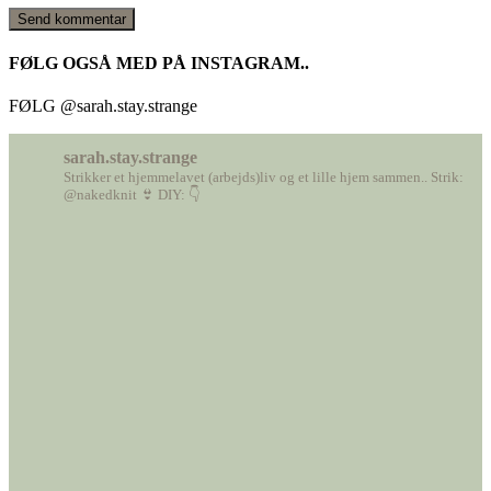
FØLG OGSÅ MED PÅ INSTAGRAM..
FØLG @sarah.stay.strange
sarah.stay.strange
Strikker et hjemmelavet (arbejds)liv
og et lille hjem sammen..
Strik:
@nakedknit 👙
DIY: 👇