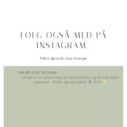
FØLG OGSÅ MED PÅ
INSTAGRAM..
FØLG @sarah.stay.strange
sarah.stay.strange
Strikker et hjemmelavet (arbejds)liv
og et lille hjem
sammen..
Strik: @nakedknit
DIY: