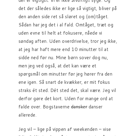
der er vigtigst. Vi er ikke
alvorligt
syge. Og
det der således ikke er lige så vigtigt, bliver på
den anden side ret så sløret og (om)tåget.
Sådan har jeg det i al fald. Omtåget, træt og
uden evne til helt at fokusere, nåede vi
søndag aften. Uden overdrivelse, tror jeg ikke,
at jeg har haft mere end 10 minutter til at
sidde ned før nu. Mine børn sover dog nu,
men jeg ved også, at det kan være et
spørgsmål om minutter før jeg hører fra den
ene igen. Så snart de kvækker, er mit fokus
straks ét sted. Dét sted det, skal være. Jeg vil
derfor gøre det kort. Uden for mange ord at
falde over. Bogstaverne
dansker
danser
allerede.
Jeg vil – lige på vippen af weekenden – vise