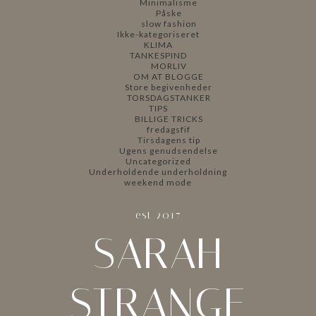
Minimalisme
Påske
slow fashion
Ikke-kategoriseret
KLIMA
TANKESPIND
MORLIV
OM AT BLOGGE
Store begivenheder
TORSDAGSTANKER
TIPS
BILLIGE TRICKS
fredagsfif
Tirsdagens tip
Ugens genudsendelse
Uncategorized
Underholdende underholdning
weekend mode
est 2017
SARAH
STRANGE