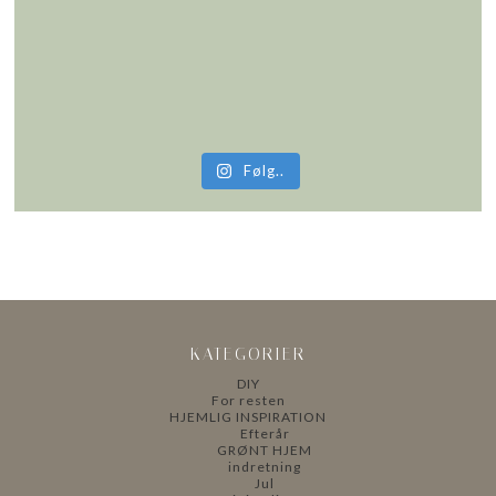
Følg..
KATEGORIER
DIY
For resten
HJEMLIG INSPIRATION
Efterår
GRØNT HJEM
indretning
Jul