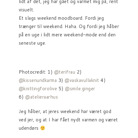
lidt af dét, jeg har gået og varmet mig på, rent
visuelt.
Et slags weekend moodboard. Fordi jeg
trænger til weekend. Haha. Og fordi jeg håber
på en uge i lidt mere weekend-mode end den
seneste uge.
Photocredit: 1)
@terifrau
2)
@kissenundkarma
3)
@vaskavullaknit
4)
@knittingforolive
5)
@smile.ginger
6)
@atelieraarhus
Jeg håber, at jeres weekend har været god
ved jer, og at I har fået nydt varmen og været
udendørs