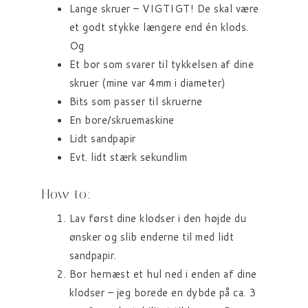
Lange skruer – VIGTIGT! De skal være
et godt stykke længere end én klods.
Og
Et bor som svarer til tykkelsen af dine
skruer (mine var 4mm i diameter)
Bits som passer til skruerne
En bore/skruemaskine
Lidt sandpapir
Evt. lidt stærk sekundlim
How to:
Lav først dine klodser i den højde du
ønsker og slib enderne til med lidt
sandpapir.
Bor hernæst et hul ned i enden af dine
klodser – jeg borede en dybde på ca. 3