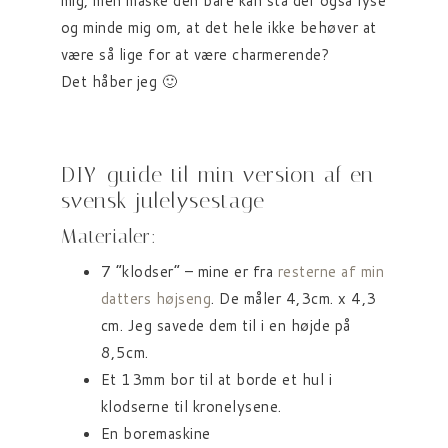
mig, men måske den bare kan stå der også lyse
og minde mig om, at det hele ikke behøver at
være så lige for at være charmerende?
Det håber jeg 🙂
DIY-guide til min version af en
svensk julelysestage
Materialer:
7 “klodser” – mine er fra
resterne af min
datters højseng
. De måler 4,3cm. x 4,3
cm. Jeg savede dem til i en højde på
8,5cm.
Et 13mm bor til at borde et hul i
klodserne til kronelysene.
En boremaskine