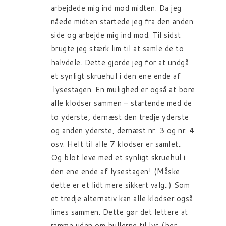
arbejdede mig ind mod midten. Da jeg
nåede midten startede jeg fra den anden
side og arbejde mig ind mod. Til sidst
brugte jeg stærk lim til at samle de to
halvdele. Dette gjorde jeg for at undgå
et synligt skruehul i den ene ende af
lysestagen. En mulighed er også at bore
alle klodser sammen – startende med de
to yderste, dernæst den tredje yderste
og anden yderste, dernæst nr. 3 og nr. 4
osv. Helt til alle 7 klodser er samlet..
Og blot leve med et synligt skruehul i
den ene ende af lysestagen! (Måske
dette er et lidt mere sikkert valg..) Som
et tredje alternativ kan alle klodser også
limes sammen. Dette gør det lettere at
ramme uden om hullerne til lys (her