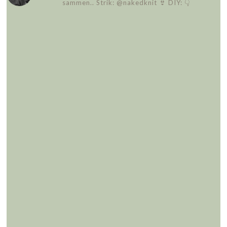
sammen..
Strik: @nakedknit 👙
DIY: 👇