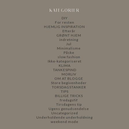
KATEGORIER
DIY
For resten
HJEMLIG INSPIRATION
Efterår
GRØNT HJEM
indretning
Jul
Minimalisme
Påske
slow fashion
Ikke-kategoriseret
KLIMA
TANKESPIND
MORLIV
OM AT BLOGGE
Store begivenheder
TORSDAGSTANKER
TIPS
BILLIGE TRICKS
fredagsfif
Tirsdagens tip
Ugens genudsendelse
Uncategorized
Underholdende underholdning
weekend mode