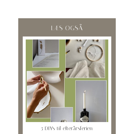
LÆS OGSÅ
5 DIYs til efterårsferien