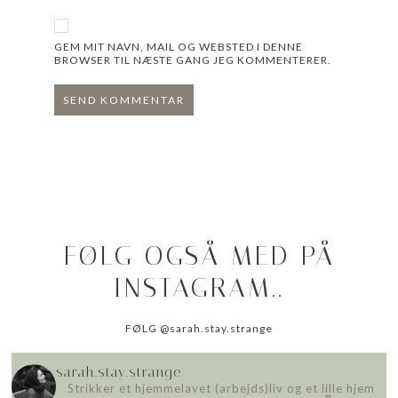
GEM MIT NAVN, MAIL OG WEBSTED I DENNE
BROWSER TIL NÆSTE GANG JEG KOMMENTERER.
FØLG OGSÅ MED PÅ
INSTAGRAM..
FØLG @sarah.stay.strange
sarah.stay.strange
Strikker et hjemmelavet (arbejds)liv
og et lille hjem