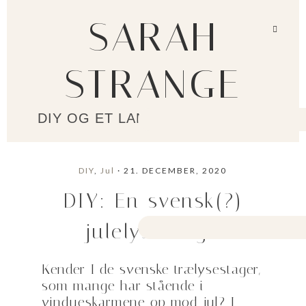
SARAH
STRANGE
DIY OG ET LANGSOMMERE LIV?
DIY
,
Jul
· 21. DECEMBER, 2020
DIY: En svensk(?)
julelysestage
Kender I de svenske trælysestager,
som mange har stående i
vindueskarmene op mod jul? I