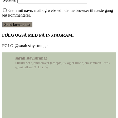
Websted
Gem mit navn, mail og websted i denne browser til næste gang
jeg kommenterer.
FØLG OGSÅ MED PÅ INSTAGRAM..
FØLG @sarah.stay.strange
sarah.stay.strange
Strikker et hjemmelavet (arbejds)liv
og et lille hjem sammen..
Strik:
@nakedknit 👙
DIY: 👇