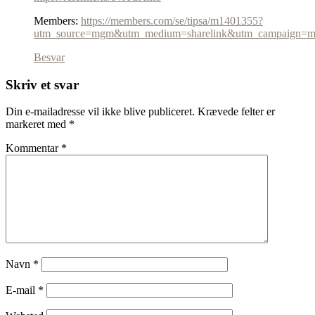
Members:
https://members.com/se/tipsa/m1401355?
utm_source=mgm&utm_medium=sharelink&utm_campaign=
Besvar
Skriv et svar
Din e-mailadresse vil ikke blive publiceret.
Krævede felter er
markeret med
*
Kommentar
*
Navn
*
E-mail
*