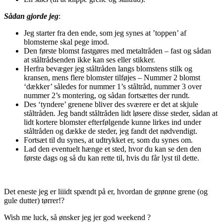
Sådan gjorde jeg
:
Jeg starter fra den ende, som jeg synes at ’toppen’ af
blomsterne skal pege imod.
Den første blomst fastgøres med metaltråden – fast og sådan
at ståltrådsenden ikke kan ses eller stikker.
Herfra bevæger jeg ståltråden langs blomstens stilk og
kransen, mens flere blomster tilføjes – Nummer 2 blomst
‘dækker’ således for nummer 1’s ståltråd, nummer 3 over
nummer 2’s montering, og sådan fortsættes der rundt.
Des ‘tyndere’ grenene bliver des sværere er det at skjule
ståltråden. Jeg bandt ståltråden lidt løsere disse steder, sådan at
lidt kortere blomster efterfølgende kunne lirkes ind under
ståltråden og dække de steder, jeg fandt det nødvendigt.
Fortsæt til du synes, at udtrykket er, som du synes om.
Lad den eventuelt hænge et sted, hvor du kan se den den
første dags og så du kan rette til, hvis du får lyst til dette.
Det eneste jeg er liiidt spændt på er, hvordan de grønne grene (og
gule dutter) tørrer!?
Wish me luck, så ønsker jeg jer god weekend ?