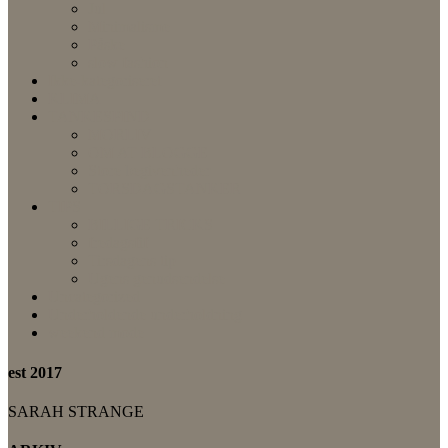
Jul
Minimalisme
Påske
slow fashion
Ikke-kategoriseret
KLIMA
TANKESPIND
MORLIV
OM AT BLOGGE
Store begivenheder
TORSDAGSTANKER
TIPS
BILLIGE TRICKS
fredagsfif
Tirsdagens tip
Ugens genudsendelse
Uncategorized
Underholdende underholdning
weekend mode
est 2017
SARAH STRANGE