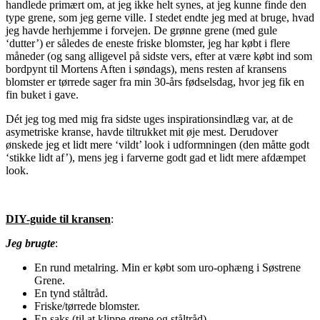
handlede primært om, at jeg ikke helt synes, at jeg kunne finde den
type grene, som jeg gerne ville. I stedet endte jeg med at bruge, hvad
jeg havde herhjemme i forvejen. De grønne grene (med gule
‘dutter’) er således de eneste friske blomster, jeg har købt i flere
måneder (og sang alligevel på sidste vers, efter at være købt ind som
bordpynt til Mortens Aften i søndags), mens resten af kransens
blomster er tørrede sager fra min 30-års fødselsdag, hvor jeg fik en
fin buket i gave.
Dét jeg tog med mig fra sidste uges inspirationsindlæg var, at de
asymetriske kranse, havde tiltrukket mit øje mest. Derudover
ønskede jeg et lidt mere ‘vildt’ look i udformningen (den måtte godt
‘stikke lidt af’), mens jeg i farverne godt gad et lidt mere afdæmpet
look.
DIY-guide til kransen
:
Jeg brugte
:
En rund metalring. Min er købt som uro-ophæng i Søstrene
Grene.
En tynd ståltråd.
Friske/tørrede blomster.
En saks (til at klippe grene og ståltråd).