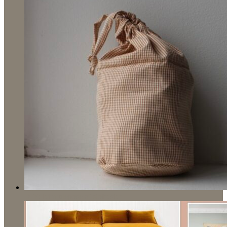
DIY: let mulepose af stofrester