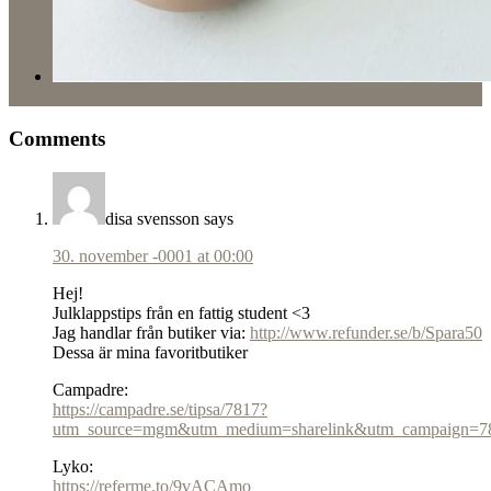
Personlig hilsner på kopper
Comments
disa svensson
says
30. november -0001 at 00:00
Hej!
Julklappstips från en fattig student <3
Jag handlar från butiker via:
http://www.refunder.se/b/Spara50
Dessa är mina favoritbutiker
Campadre:
https://campadre.se/tipsa/7817?
utm_source=mgm&utm_medium=sharelink&utm_campaign=7
Lyko:
https://referme.to/9vACAmo