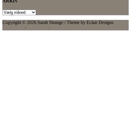
ARKIV
ARKIV
Copyright © 2026 Sarah Strange / Theme by Eclair Designs
Genesis
Framework
·
WordPress
·
Log in