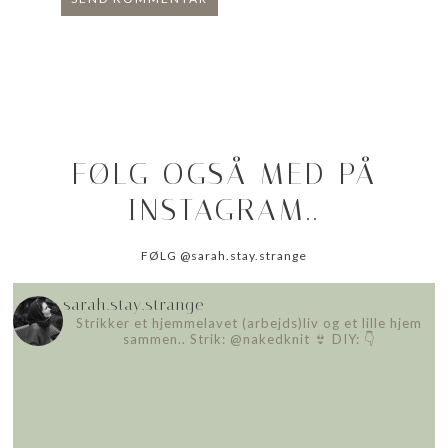
FØLG OGSÅ MED PÅ
INSTAGRAM..
FØLG @sarah.stay.strange
sarah.stay.strange
Strikker et hjemmelavet (arbejds)liv
og et lille hjem
sammen..
Strik: @nakedknit 👙
DIY: 👇