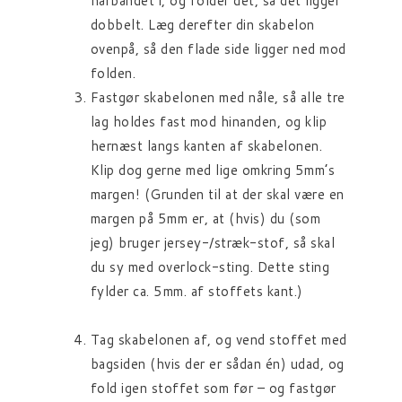
hårbåndet i, og folder det, så det ligger
dobbelt. Læg derefter din skabelon
ovenpå, så den flade side ligger ned mod
folden.
Fastgør skabelonen med nåle, så alle tre
lag holdes fast mod hinanden, og klip
hernæst langs kanten af skabelonen.
Klip dog gerne med lige omkring 5mm’s
margen! (Grunden til at der skal være en
margen på 5mm er, at (hvis) du (som
jeg) bruger jersey-/stræk-stof, så skal
du sy med overlock-sting. Dette sting
fylder ca. 5mm. af stoffets kant.)
Tag skabelonen af, og vend stoffet med
bagsiden (hvis der er sådan én) udad, og
fold igen stoffet som før – og fastgør