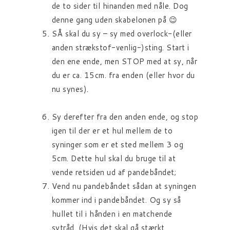
de to sider til hinanden med nåle. Dog
denne gang uden skabelonen på 😉
SÅ skal du sy – sy med overlock-(eller
anden strækstof-venlig-)sting. Start i
den ene ende, men STOP med at sy, når
du er ca. 15cm. fra enden (eller hvor du
nu synes).
Sy derefter fra den anden ende, og stop
igen til der er et hul mellem de to
syninger som er et sted mellem 3 og
5cm. Dette hul skal du bruge til at
vende retsiden ud af pandebåndet;
Vend nu pandebåndet sådan at syningen
kommer ind i pandebåndet. Og sy så
hullet til i hånden i en matchende
sytråd. (Hvis det skal gå stærkt,