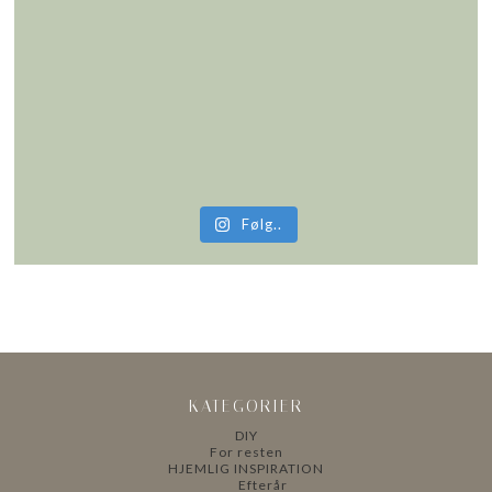
Følg..
KATEGORIER
DIY
For resten
HJEMLIG INSPIRATION
Efterår