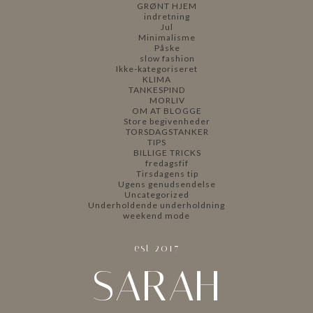
GRØNT HJEM
indretning
Jul
Minimalisme
Påske
slow fashion
Ikke-kategoriseret
KLIMA
TANKESPIND
MORLIV
OM AT BLOGGE
Store begivenheder
TORSDAGSTANKER
TIPS
BILLIGE TRICKS
fredagsfif
Tirsdagens tip
Ugens genudsendelse
Uncategorized
Underholdende underholdning
weekend mode
est 2017
SARAH