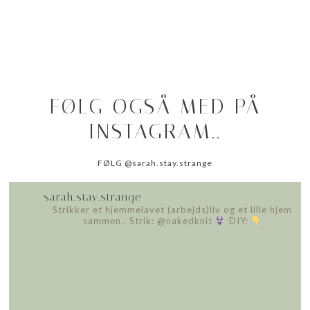
FØLG OGSÅ MED PÅ
INSTAGRAM..
FØLG @sarah.stay.strange
sarah.stay.strange
Strikker et hjemmelavet (arbejds)liv
og et lille hjem
sammen..
Strik: @nakedknit
DIY: