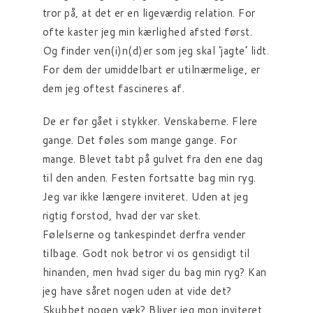
tror på, at det er en ligeværdig relation. For
ofte kaster jeg min kærlighed afsted først.
Og finder ven(i)n(d)er som jeg skal ‘jagte’ lidt.
For dem der umiddelbart er utilnærmelige, er
dem jeg oftest fascineres af.
De er før gået i stykker. Venskaberne. Flere
gange. Det føles som mange gange. For
mange. Blevet tabt på gulvet fra den ene dag
til den anden. Festen fortsatte bag min ryg.
Jeg var ikke længere inviteret. Uden at jeg
rigtig forstod, hvad der var sket.
Følelserne og tankespindet derfra vender
tilbage. Godt nok betror vi os gensidigt til
hinanden, men hvad siger du bag min ryg? Kan
jeg have såret nogen uden at vide det?
Skubbet nogen væk? Bliver jeg mon inviteret