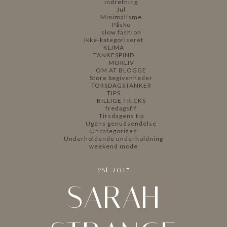
indretning
Jul
Minimalisme
Påske
slow fashion
Ikke-kategoriseret
KLIMA
TANKESPIND
MORLIV
OM AT BLOGGE
Store begivenheder
TORSDAGSTANKER
TIPS
BILLIGE TRICKS
fredagsfif
Tirsdagens tip
Ugens genudsendelse
Uncategorized
Underholdende underholdning
weekend mode
est 2017
SARAH