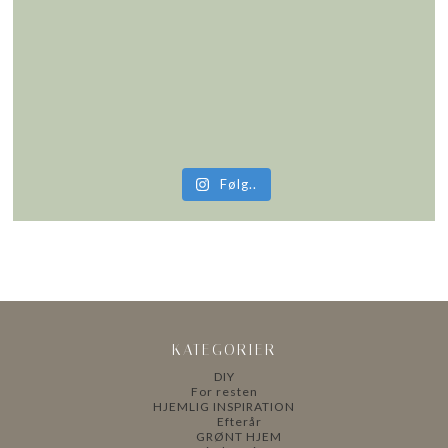
Følg..
KATEGORIER
DIY
For resten
HJEMLIG INSPIRATION
Efterår
GRØNT HJEM