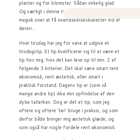
planter og for blomster. Sådan virkelig glad.
Og særligt i denne tid, er der nærmest noget
magisk over at få overraskelsesbuketter ind af
døren…
Hver tirsdag har jeg for vane at udgive et
tirsdagstip. Et tip kvalificerer sig til at være et
tip hos mig, hvis det kan leve op til min. 2 af
følgende 3 kriterier; Det skal være smart rent
økonomisk, rent æstetisk, eller smart i
praktisk forstand. Dagens tip er (som så
mange andre tip) ikke min opfindelse af den
dybe tallerken. Dog er det et tip, som jeg
oftere og oftere ‘tør’ bruge i praksis, og som
derfor både bringer mig æstetisk glæde, og
som også har nogle fordele rent økonomisk.