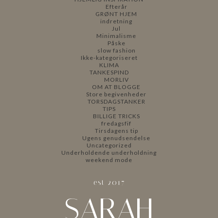
Efterår
GRØNT HJEM
indretning
Jul
Minimalisme
Påske
slow fashion
Ikke-kategoriseret
KLIMA
TANKESPIND
MORLIV
OM AT BLOGGE
Store begivenheder
TORSDAGSTANKER
TIPS
BILLIGE TRICKS
fredagsfif
Tirsdagens tip
Ugens genudsendelse
Uncategorized
Underholdende underholdning
weekend mode
est 2017
SARAH