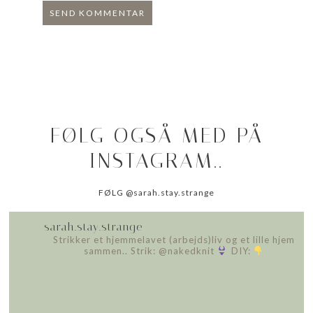
FØLG OGSÅ MED PÅ
INSTAGRAM..
FØLG @sarah.stay.strange
sarah.stay.strange
Strikker et hjemmelavet (arbejds)liv
og et lille hjem
sammen..
Strik: @nakedknit
DIY: