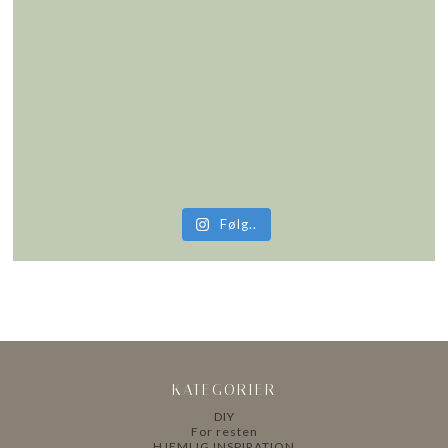
Følg..
KATEGORIER
DIY
For resten
HJEMLIG INSPIRATION