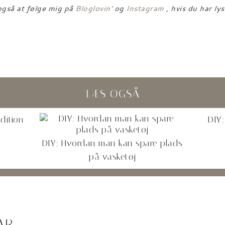
 også at følge mig på
Bloglovin’
og
Instagram
, hvis du har lys
LÆS OGSÅ
dition
DIY:
DIY: Hvordan man kan spare plads
på vasketøj
AR