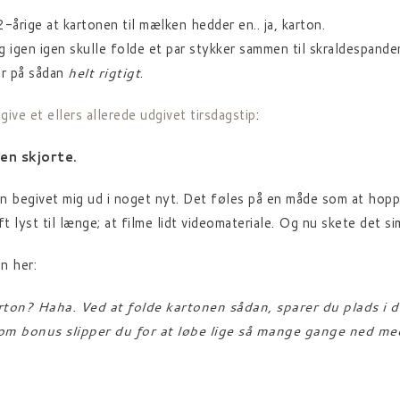
-årige at kartonen til mælken hedder en.. ja, karton.
igen igen skulle folde et par stykker sammen til skraldespanden;
er på sådan
helt rigtigt
.
ive et ellers allerede udgivet tirsdagstip
:
en skjorte.
n begivet mig ud i noget nyt. Det føles på en måde som at hoppe
ft lyst til længe; at filme lidt videomateriale. Og nu skete det s
n her:
rton? Haha. Ved at folde kartonen sådan, sparer du plads i 
om bonus slipper du for at løbe lige så mange gange ned med