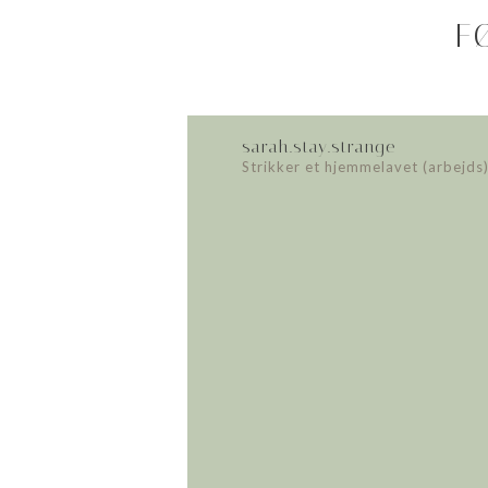
F
sarah.stay.strange
Strikker et hjemmelavet (arbejds)