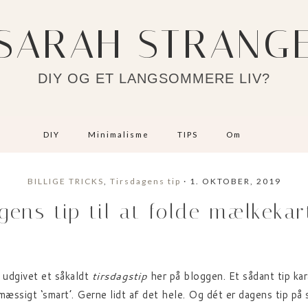
SARAH STRANG
DIY OG ET LANGSOMMERE LIV?
DIY
Minimalisme
TIPS
Om
BILLIGE TRICKS
,
Tirsdagens tip
· 1. OKTOBER, 2019
gens tip til at folde mælkekar
t udgivet et såkaldt
tirsdagstip
her på bloggen. Et sådant tip kar
æssigt ‘smart’. Gerne lidt af det hele. Og dét er dagens tip på s