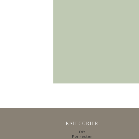
KATEGORIER
DIY
For resten