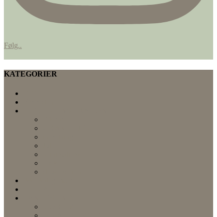
Følg..
KATEGORIER
DIY
For resten
HJEMLIG INSPIRATION
Efterår
GRØNT HJEM
indretning
Jul
Minimalisme
Påske
slow fashion
Ikke-kategoriseret
KLIMA
TANKESPIND
MORLIV
OM AT BLOGGE