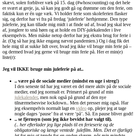
skævt, solen forbliver væk på 15. dag (#whoscounting) og det hele
er svært at greje, ja, så kan jeg godt gå og drømme om den ferie, om
faktisk kun er én uge væk. Vi holder ferie som skoleferien flasker
sig, og derfor har vi fra på fredag ‘juleferie’ herhjemme. Den type
juleferie, jeg kan tillade mig midt i at finde ud af, hvad jeg skal leve
af, jonglere to små børn og at holde en DIY-julekalender i live
eksempelvis. Men måske netop derfor har jeg ekstra brug for ferie i
år. (Og så har jeg ikke engang nævnt pandemien.) Og i dag fik det
hele mig til at sukke lidt over, hvad jeg ikke vil bruge min ferie på –
og dermed hvad jeg gerne vil bruge min ferie på. Her er min(e)
liste(r):
Jeg vil IKKE bruge min juleferie på at..
.. være på de sociale medier (mindst en uge i streg!)
I den seneste tid har jeg været en del mere aktiv på de sociale
medier, end jeg normalt er. Primært på grund af min
julekalender
, men nok også på grund af den nye
tilnærmelsesvise lockdown.. Men det presser mig også. Har
jeg eksempelvis normalt lagt en
video
op, plejer jeg at tage
nogle dages ‘pause’ fra at være ‘på’. Så. En pause bliver godt!
.. se fjernsyn (som jeg ikke bevidst har valgt til).
(.. her efterlader jeg lige plads til en ferieserie og de
obligatoriske og længe ventede julefilm. Men. Det er (farligt)
let for mig at tænde for en anden skærm, når min mindste