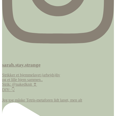
sarah.stay.strange
Strikker et hjemmelavet (arbejds)liv
og et lille hjem sammen..
Strik: @nakedknit 👙
DIY: 👇
Jeg tog måske Tetris-metaforen lidt langt, men alt