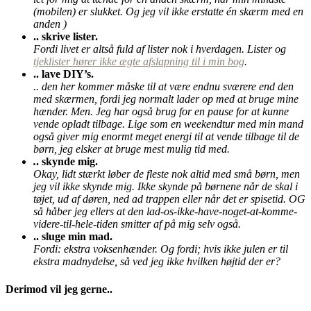
(mobilen) er slukket. Og jeg vil ikke erstatte én skærm med en
anden )
.. skrive lister.
Fordi livet er altså fuld af lister nok i hverdagen. Lister og
tjeklister hører ikke ægte afslapning til i min bog
.
.. lave DIY’s.
.. den her kommer måske til at være endnu sværere end den
med skærmen, fordi jeg normalt lader op med at bruge mine
hænder. Men. Jeg har også brug for en pause for at kunne
vende opladt tilbage. Lige som en weekendtur med min mand
også giver mig enormt meget energi til at vende tilbage til de
børn, jeg elsker at bruge mest mulig tid med.
.
. skynde mig.
Okay, lidt stærkt løber de fleste nok altid med små børn, men
jeg vil ikke skynde mig. Ikke skynde på børnene når de skal i
tøjet, ud af døren, ned ad trappen eller når det er spisetid. OG
så håber jeg ellers at den lad-os-ikke-have-noget-at-komme-
videre-til-hele-tiden smitter af på mig selv også.
.. sluge min mad.
Fordi: ekstra voksenhænder. Og fordi; hvis ikke julen er til
ekstra madnydelse, så ved jeg ikke hvilken højtid der er?
Derimod vil jeg gerne..