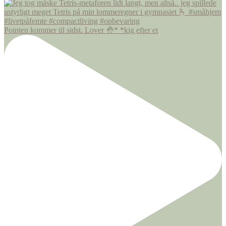
Pointen kommer til sidst. Lover 🤚* *kig efter et