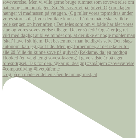
.. og på en måde er det en slående timing med, at