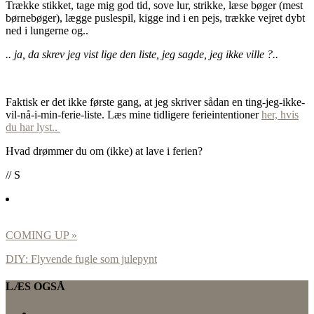
Trække stikket, tage mig god tid, sove lur, strikke, læse bøger (mest
børnebøger), lægge puslespil, kigge ind i en pejs, trække vejret dybt
ned i lungerne og..
.. ja, da skrev jeg vist lige den liste, jeg sagde, jeg ikke ville ?..
Faktisk er det ikke første gang, at jeg skriver sådan en ting-jeg-ikke-
vil-nå-i-min-ferie-liste. Læs mine tidligere ferieintentioner
her, hvis
du har lyst..
Hvad drømmer du om (ikke) at lave i ferien?
// S
COMING UP »
DIY: Flyvende fugle som julepynt
LÆS OGSÅ
Sabbat og søndag?