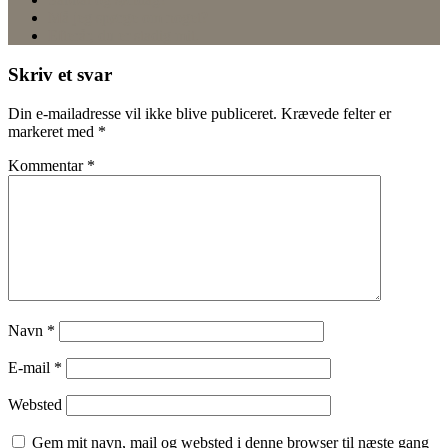
Må jeg spørge om noget?
Efterår, du er stadig mit.
Skriv et svar
Din e-mailadresse vil ikke blive publiceret.
Krævede felter er
markeret med
*
Kommentar
*
Navn
*
E-mail
*
Websted
Gem mit navn, mail og websted i denne browser til næste gang