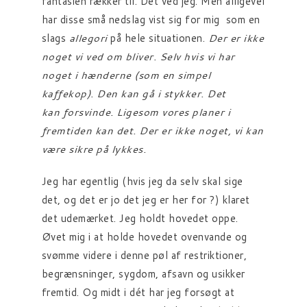
fantasien rækker til. Det ved jeg. Men alligevel
har disse små nedslag vist sig for mig som en
slags
allegori
på hele situationen.
Der er ikke
noget vi ved om bliver. Selv hvis vi har
noget i hænderne (som en simpel
kaffekop). Den kan gå i stykker. Det
kan forsvinde. Ligesom vores planer i
fremtiden kan det. Der er ikke noget, vi kan
være sikre på lykkes.
Jeg har egentlig (hvis jeg da selv skal sige
det, og det er jo det jeg er her for ?) klaret
det udemærket. Jeg holdt hovedet oppe.
Øvet mig i at holde hovedet ovenvande og
svømme videre i denne pøl af restriktioner,
begrænsninger, sygdom, afsavn og usikker
fremtid. Og midt i dét har jeg forsøgt at