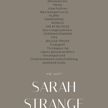
Minimalisme
Påske
slow fashion
Ikke-kategoriseret
KLIMA
TANKESPIND
MORLIV
OM AT BLOGGE
Store begivenheder
TORSDAGSTANKER
TIPS
BILLIGE TRICKS
fredagsfif
Tirsdagens tip
Ugens genudsendelse
Uncategorized
Underholdende underholdning
weekend mode
est 2017
SARAH
STRANGE