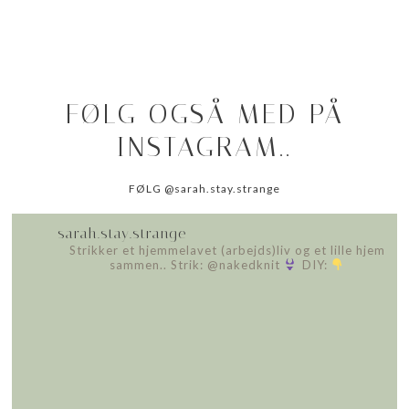
FØLG OGSÅ MED PÅ
INSTAGRAM..
FØLG @sarah.stay.strange
sarah.stay.strange
Strikker et hjemmelavet (arbejds)liv
og et lille hjem
sammen..
Strik: @nakedknit
DIY: