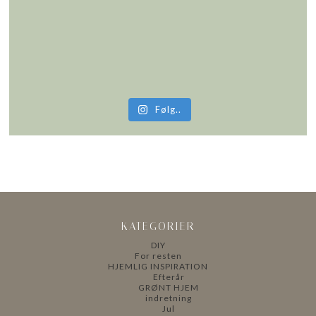
Følg..
KATEGORIER
DIY
For resten
HJEMLIG INSPIRATION
Efterår
GRØNT HJEM
indretning
Jul