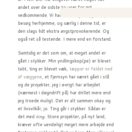
andet over de sidste to uger for mit
vedkommende. Vi har haft noget sygdom på
besøg herhjemme, og særlig i denne tid, er
den slags lidt ekstra angstprovokerende. Og
også ret så testende. I mere end en forstand.
Samtidig er det som om, at meget andet er
gået i stykker. Min yndlingskop(pe) er blevet
tabt, ting er blevet væk,
tæpper er faldet ned
af væggene
, et fjernsyn har været gået i stå
og de projekter, jeg i øvrigt har arbejdet
(nærmest i døgndrift på) har drillet mere end
jeg troede muligt. Det er alt sammen okay og
et livsvilkår, jo. Ting går i stykker. Sådan er
det med
ting
. Store projekter, på nyt land,
kræver ofte uendeligt meget mere arbejde end