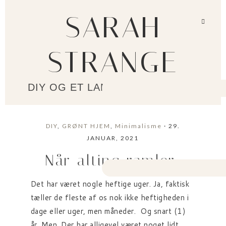
SARAH
STRANGE
DIY OG ET LANGSOMMERE LIV?
DIY
,
GRØNT HJEM
,
Minimalisme
· 29.
JANUAR, 2021
Når alting ramler..
Det har været nogle heftige uger. Ja, faktisk
tæller de fleste af os nok ikke heftigheden i
dage eller uger, men måneder. Og snart (1)
år. Men. Der har alligevel været noget lidt