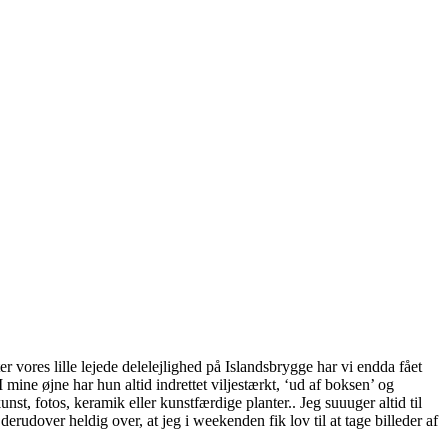
ores lille lejede delelejlighed på Islandsbrygge har vi endda fået
 I mine øjne har hun altid indrettet viljestærkt, ‘ud af boksen’ og
nst, fotos, keramik eller kunstfærdige planter.. Jeg suuuger altid til
erudover heldig over, at jeg i weekenden fik lov til at tage billeder af