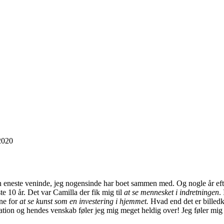
 2020
este veninde, jeg nogensinde har boet sammen med. Og nogle år efter v
te 10 år. Det var Camilla der fik mig til
at
se
mennesket i indretningen
.
ne for
at se kunst
som en investering
i hjemmet.
Hvad end det er billedku
ation og hendes venskab føler jeg mig meget heldig over! Jeg føler mig d