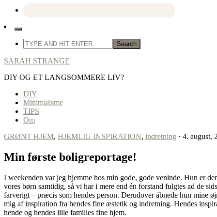
SARAH STRANGE
DIY OG ET LANGSOMMERE LIV?
DIY
Minimalisme
TIPS
Om
GRØNT HJEM
,
HJEMLIG INSPIRATION
,
indretning
· 4. august,
Min første boligreportage!
I weekenden var jeg hjemme hos min gode, gode veninde. Hun er den en
vores børn samtidig, så vi har i mere end én forstand fulgtes ad de sids
farverigt – præcis som hendes person. Derudover åbnede hun mine øj
mig af inspiration fra hendes fine æstetik og indretning. Hendes inspir
hende og hendes lille families fine hjem.