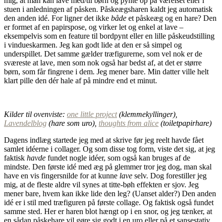
mig, at man kan lave med/til børn og pynte op på værelset eller i
stuen i anledningen af påsken. Påskeægsharen kaldt jeg automatisk
den anden idé. For ligner det ikke
både
et påskeæg og en hare? Den
er formet af en papirspose, og virker let og enkel at lave –
eksempelvis som en feature til bordpynt eller en lille påskeudstilling
i vindueskarmen. Jeg kan godt lide at den er så simpel og
underspillet. Det samme gælder træfigurerne, som vel nok er de
sværeste at lave, men som nok også har bedst af, at det er større
børn, som får fingrene i dem. Jeg mener bare. Min datter ville helt
klart pille den dér hale af på mindre end et minut.
Kilder til ovenviste:
one little project
(klemmekyllinger),
Lavendelblog
(hare som uro),
thoughts from alice
(toiletpapirhare)
Dagens indlæg startede jeg med at skrive før jeg reelt havde fået
samlet idéerne i collager. Og som disse tog form, viste det sig, at jeg
faktisk
havde
fundet nogle idéer, som også kan bruges af de
mindste. Den første idé med æg på glemmer tror jeg dog, man skal
have en vis fingersnilde for at kunne
lave
selv. Dog forestiller jeg
mig, at de fleste aldre vil synes at titte-bøh effekten er sjov. Jeg
mener bare, hvem kan ikke lide den leg? (Uanset alder?) Den anden
idé er i stil med træfiguren på første collage. Og faktisk også fundet
samme sted. Her er haren blot hængt op i en snor, og jeg tænker, at
en sådan påskehare vil gøre sig godt i en uro eller på et sansestativ