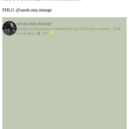
FØLG @sarah.stay.strange
sarah.stay.strange
Strikker et hjemmelavet (arbejds)liv
og et lille hjem sammen..
Strik:
@nakedknit
DIY: