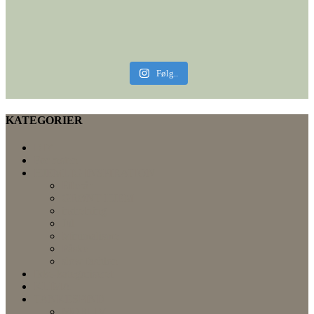
Følg..
KATEGORIER
DIY
For resten
HJEMLIG INSPIRATION
Efterår
GRØNT HJEM
indretning
Jul
Minimalisme
Påske
slow fashion
Ikke-kategoriseret
KLIMA
TANKESPIND
MORLIV