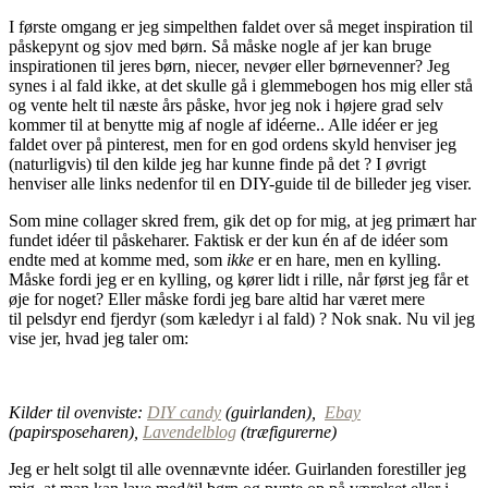
I første omgang er jeg simpelthen faldet over så meget inspiration til
påskepynt og sjov med børn. Så måske nogle af jer kan bruge
inspirationen til jeres børn, niecer, nevøer eller børnevenner? Jeg
synes i al fald ikke, at det skulle gå i glemmebogen hos mig eller stå
og vente helt til næste års påske, hvor jeg nok i højere grad selv
kommer til at benytte mig af nogle af idéerne.. Alle idéer er jeg
faldet over på pinterest, men for en god ordens skyld henviser jeg
(naturligvis) til den kilde jeg har kunne finde på det ? I øvrigt
henviser alle links nedenfor til en DIY-guide til de billeder jeg viser.
Som mine collager skred frem, gik det op for mig, at jeg primært har
fundet idéer til påskeharer. Faktisk er der kun én af de idéer som
endte med at komme med, som
ikke
er en hare, men en kylling.
Måske fordi jeg er en kylling, og kører lidt i rille, når først jeg får et
øje for noget? Eller måske fordi jeg bare altid har været mere
til pelsdyr end fjerdyr (som kæledyr i al fald) ? Nok snak. Nu vil jeg
vise jer, hvad jeg taler om:
Kilder til ovenviste:
DIY candy
(guirlanden),
Ebay
(papirsposeharen),
Lavendelblog
(træfigurerne)
Jeg er helt solgt til alle ovennævnte idéer. Guirlanden forestiller jeg