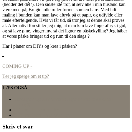
(hedder det dét?). Den sidste idé tror, at selv alle i min hustand kan
være med på; Brugte toiletruller formet som en hare. Med lidt
maling i bunden kan man lave aftryk på et papir, og udfylde eller
male efterfølgende. Hvis vi får tid, så tror jeg at denne skal prøves
af. Alternativt forestiller jeg mig, at man kan lave fingeraftryk i gul,
og så lave øjne, vinger mv. så det ligner en påskekylling? Jeg håber
at vores påske bringer tid og rum til den slags ?
Har I planer om DIYs og krea i påsken?
COMING UP »
Tør jeg spørge om et tip?
LÆS OGSÅ
Tirsdagens tip: Lav et vinter-lager af mad (med denne
oversigt)
DIY-møbler som holder
DIY: Madplan – uge efter uge
Skriv et svar