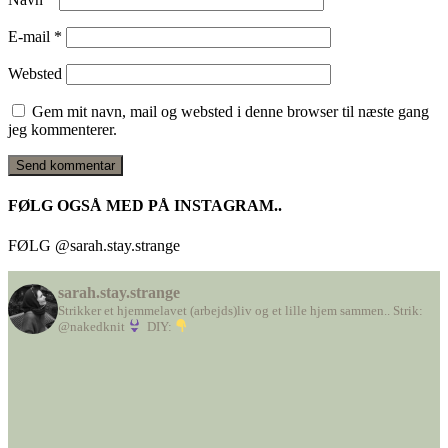
E-mail
*
Websted
Gem mit navn, mail og websted i denne browser til næste gang
jeg kommenterer.
FØLG OGSÅ MED PÅ INSTAGRAM..
FØLG @sarah.stay.strange
sarah.stay.strange
Strikker et hjemmelavet (arbejds)liv
og et lille hjem sammen..
Strik:
@nakedknit
DIY: