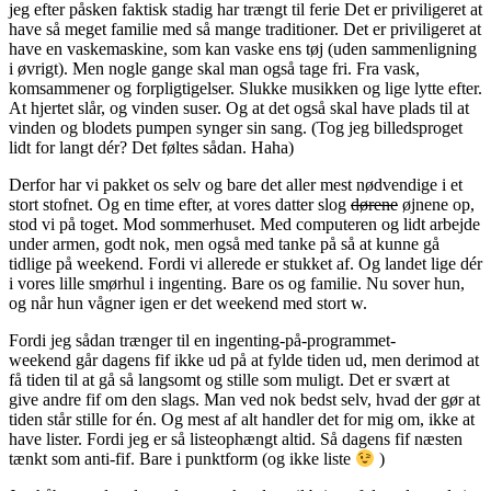
jeg efter påsken faktisk stadig har trængt til ferie Det er priviligeret at
have så meget familie med så mange traditioner. Det er priviligeret at
have en vaskemaskine, som kan vaske ens tøj (uden sammenligning
i øvrigt). Men nogle gange skal man også tage fri. Fra vask,
komsammener og forpligtigelser. Slukke musikken og lige lytte efter.
At hjertet slår, og vinden suser. Og at det også skal have plads til at
vinden og blodets pumpen synger sin sang. (Tog jeg billedsproget
lidt for langt dér? Det føltes sådan. Haha)
Derfor har vi pakket os selv og bare det aller mest nødvendige i et
stort stofnet. Og en time efter, at vores datter slog
dørene
øjnene op,
stod vi på toget. Mod sommerhuset. Med computeren og lidt arbejde
under armen, godt nok, men også med tanke på så at kunne gå
tidlige på weekend. Fordi vi allerede er stukket af. Og landet lige dér
i vores lille smørhul i ingenting. Bare os og familie. Nu sover hun,
og når hun vågner igen er det weekend med stort w.
Fordi jeg sådan trænger til en ingenting-på-programmet-
weekend går dagens fif ikke ud på at fylde tiden ud, men derimod at
få tiden til at gå så langsomt og stille som muligt. Det er svært at
give andre fif om den slags. Man ved nok bedst selv, hvad der gør at
tiden står stille for én. Og mest af alt handler det for mig om, ikke at
have lister. Fordi jeg er så listeophængt altid. Så dagens fif næsten
tænkt som anti-fif. Bare i punktform (og ikke liste
)