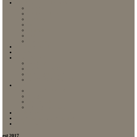
HJEMLIG INSPIRATION
Efterår
GRØNT HJEM
indretning
Jul
Minimalisme
Påske
slow fashion
Ikke-kategoriseret
KLIMA
TANKESPIND
MORLIV
OM AT BLOGGE
Store begivenheder
TORSDAGSTANKER
TIPS
BILLIGE TRICKS
fredagsfif
Tirsdagens tip
Ugens genudsendelse
Uncategorized
Underholdende underholdning
weekend mode
est 2017