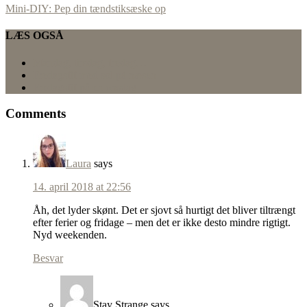
Mini-DIY: Pep din tændstiksæske op
LÆS OGSÅ
Mandag, tirsdag, fredag…
Fredagsfif med sol på næsen
Fredagsfif på en onsdag
Comments
Laura
says
14. april 2018 at 22:56
Åh, det lyder skønt. Det er sjovt så hurtigt det bliver tiltrængt
efter ferier og fridage – men det er ikke desto mindre rigtigt.
Nyd weekenden.
Besvar
Stay Strange
says