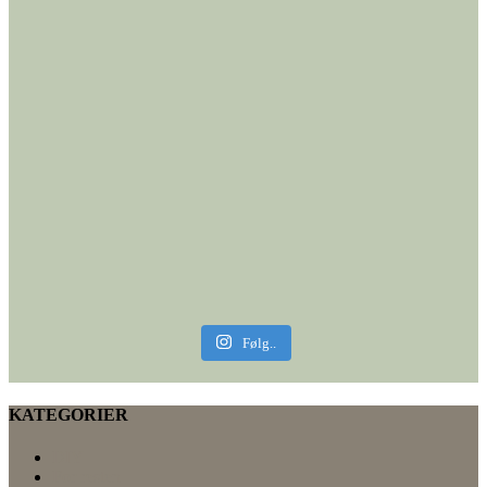
Følg..
KATEGORIER
DIY
For resten