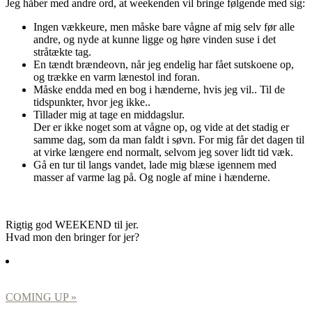
Jeg håber med andre ord, at weekenden vil bringe følgende med sig:
Ingen vækkeure, men måske bare vågne af mig selv før alle
andre, og nyde at kunne ligge og høre vinden suse i det
stråtækte tag.
En tændt brændeovn, når jeg endelig har fået sutskoene op,
og trække en varm lænestol ind foran.
Måske endda med en bog i hænderne, hvis jeg vil.. Til de
tidspunkter, hvor jeg ikke..
Tillader mig at tage en middagslur.
Der er ikke noget som at vågne op, og vide at det stadig er
samme dag, som da man faldt i søvn. For mig får det dagen til
at virke længere end normalt, selvom jeg sover lidt tid væk.
Gå en tur til langs vandet, lade mig blæse igennem med
masser af varme lag på. Og nogle af mine i hænderne.
Rigtig god WEEKEND til jer.
Hvad mon den bringer for jer?
COMING UP »