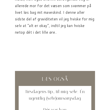
allerede mor for det væsen som svømmer på
livet løs bag mit maveskind. I denne aller
sidste del af graviditeten vil jeg hviske for mig
selv at “alt er okay”, indtil jeg kan hviske
netop dét i det lille øre..
LÆS OGSÅ
Tirsdagens tip… til mig selv: Én
ugentlig (selv)omsorgsdag
Dér var han