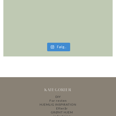
Følg..
KATEGORIER
DIY
For resten
HJEMLIG INSPIRATION
Efterår
GRØNT HJEM