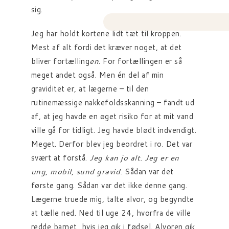
sig.
Jeg har holdt kortene lidt tæt til kroppen.
Mest af alt fordi det kræver noget, at det
bliver fortælling
en
. For fortællingen er så
meget andet også. Men én del af min
graviditet er, at lægerne – til den
rutinemæssige nakkefoldsskanning – fandt ud
af, at jeg havde en øget risiko for at mit vand
ville gå for tidligt. Jeg havde blødt indvendigt.
Meget. Derfor blev jeg beordret i ro. Det var
svært at forstå.
Jeg kan jo alt. Jeg er en
ung, mobil, sund gravid.
Sådan var det
første gang. Sådan var det ikke denne gang.
Lægerne truede mig, talte alvor, og begyndte
at tælle ned. Ned til uge 24, hvorfra de ville
redde barnet, hvis jeg gik i fødsel. Alvoren gik