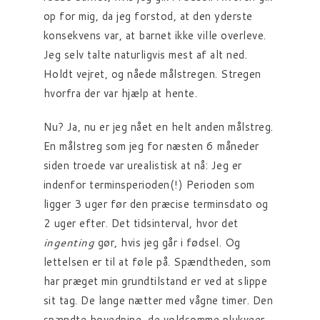
op for mig, da jeg forstod, at den yderste
konsekvens var, at barnet ikke ville overleve.
Jeg selv talte naturligvis mest af alt ned.
Holdt vejret, og nåede målstregen. Stregen
hvorfra der var hjælp at hente.
Nu? Ja, nu er jeg nået en helt anden målstreg.
En målstreg som jeg for næsten 6 måneder
siden troede var urealistisk at nå: Jeg er
indenfor terminsperioden(!) Perioden som
ligger 3 uger før den præcise terminsdato og
2 uger efter. Det tidsinterval, hvor det
ingenting
gør, hvis jeg går i fødsel. Og
lettelsen er til at føle på. Spændtheden, som
har præget min grundtilstand er ved at slippe
sit tag. De lange nætter med vågne timer. Den
spændte hovedpine, de voldsomme plukveer