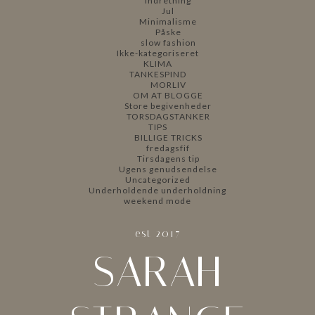
indretning
Jul
Minimalisme
Påske
slow fashion
Ikke-kategoriseret
KLIMA
TANKESPIND
MORLIV
OM AT BLOGGE
Store begivenheder
TORSDAGSTANKER
TIPS
BILLIGE TRICKS
fredagsfif
Tirsdagens tip
Ugens genudsendelse
Uncategorized
Underholdende underholdning
weekend mode
est 2017
SARAH