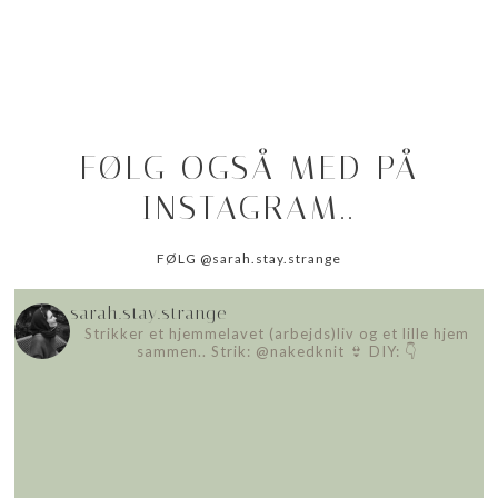
FØLG OGSÅ MED PÅ
INSTAGRAM..
FØLG @sarah.stay.strange
sarah.stay.strange
Strikker et hjemmelavet (arbejds)liv
og et lille hjem
sammen..
Strik: @nakedknit 👙
DIY: 👇