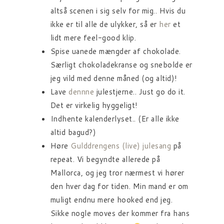
altså scenen i sig selv for mig.. Hvis du
ikke er til alle de ulykker, så er
her
et
lidt mere feel-good klip.
Spise uanede mængder af chokolade.
Særligt chokoladekranse og snebolde er
jeg vild med denne måned (og altid)!
Lave
dennne
julestjerne.. Just go do it.
Det er virkelig hyggeligt!
Indhente kalenderlyset.. (Er alle ikke
altid bagud?)
Høre
Gulddrengens (live) julesang
på
repeat. Vi begyndte allerede på
Mallorca, og jeg tror nærmest vi hører
den hver dag for tiden. Min mand er om
muligt endnu mere hooked end jeg.
Sikke nogle moves der kommer fra hans