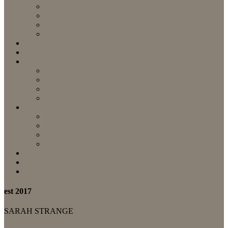
Jul
Minimalisme
Påske
slow fashion
Ikke-kategoriseret
KLIMA
TANKESPIND
MORLIV
OM AT BLOGGE
Store begivenheder
TORSDAGSTANKER
TIPS
BILLIGE TRICKS
fredagsfif
Tirsdagens tip
Ugens genudsendelse
Uncategorized
Underholdende underholdning
weekend mode
est 2017
SARAH STRANGE