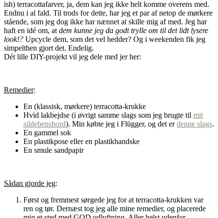
ish) terracottafarver, ja, dem kan jeg ikke helt komme overens med.
Endnu i al fald. Til trods for dette, har jeg et par af netop de mørkere
stående, som jeg dog ikke har nænnet at skille mig af med. Jeg har
haft en idé om, at
dem kunne jeg da godt trylle om til det lidt lysere
look!?
Upcycle dem, som det vel hedder? Og i weekenden fik jeg
simpelthen gjort det. Endelig.
Dét lille DIY-projekt vil jeg dele med jer her:
Remedier
:
En (klassisk, mørkere) terracotta-krukke
Hvid lakbejdse (i øvrigt samme slags som jeg brugte til
mit
sildebensbord
). Min købte jeg i Flügger, og det er
denne slags
.
En gammel sok
En plastikpose eller en plastikhandske
En smule sandpapir
Sådan gjorde jeg
:
Først og fremmest sørgede jeg for at terracotta-krukken var
ren og tør. Dernæst tog jeg alle mine remedier, og placerede
mig et sted med GOD udluftning. Aller helst udenfor.