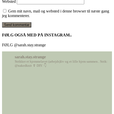
Websted
Gem mit navn, mail og websted i denne browser til næste gang
jeg kommenterer.
FØLG OGSÅ MED PÅ INSTAGRAM..
FØLG @sarah.stay.strange
sarah.stay.strange
Strikker et hjemmelavet (arbejds)liv
og et lille hjem sammen..
Strik:
@nakedknit 👙
DIY: 👇