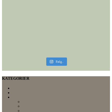
Følg..
KATEGORIER
DIY
For resten
HJEMLIG INSPIRATION
Efterår
GRØNT HJEM
indretning