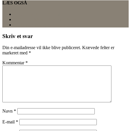
LÆS OGSÅ
Tirsdagens tip: DIY-scrub
DIY: En frisk tørret blomsterkrans
Idé til indpakning af adventsgaver
Skriv et svar
Din e-mailadresse vil ikke blive publiceret.
Krævede felter er
markeret med
*
Kommentar
*
Navn
*
E-mail
*