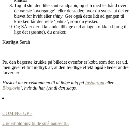
knastør.
Tag til slut den lille snut sandpapir, og slib med let hånd over
de værste ‘overgange’, eller de steder, hvor du synes, at det er
blevet for hvidt eller
shiny
. Gør også dette lidt ad gangen til
krukken får den rette ‘patina’, som du ønsker.
Og SÅ er der ikke andet tilbage end at tage krukken i brug til
lige det (grønne), du ønsker.
Kærligst Sarah
Ps. den bagerste krukke på billedet ovenfor er købt, som den ser ud,
men giver et fint indtryk af, at den hvidlige effekt også klæder andre
farver ler.
Husk at du er velkommen til at følge mig på
Instagram
eller
Bloglovin’
, hvis du har lyst til den slags.
COMING UP »
Underholdning til de små pauser #3