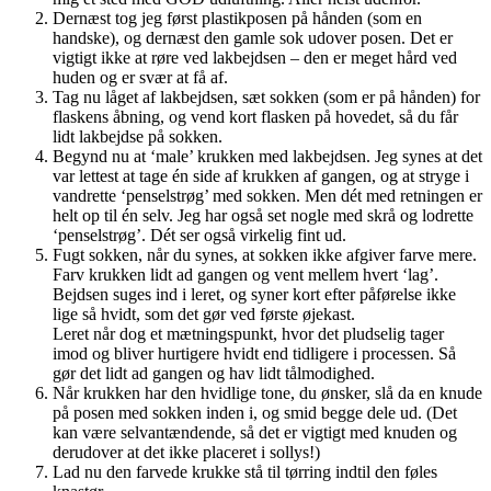
Dernæst tog jeg først plastikposen på hånden (som en
handske), og dernæst den gamle sok udover posen. Det er
vigtigt ikke at røre ved lakbejdsen – den er meget hård ved
huden og er svær at få af.
Tag nu låget af lakbejdsen, sæt sokken (som er på hånden) for
flaskens åbning, og vend kort flasken på hovedet, så du får
lidt lakbejdse på sokken.
Begynd nu at ‘male’ krukken med lakbejdsen. Jeg synes at det
var lettest at tage én side af krukken af gangen, og at stryge i
vandrette ‘penselstrøg’ med sokken. Men dét med retningen er
helt op til én selv. Jeg har også set nogle med skrå og lodrette
‘penselstrøg’. Dét ser også virkelig fint ud.
Fugt sokken, når du synes, at sokken ikke afgiver farve mere.
Farv krukken lidt ad gangen og vent mellem hvert ‘lag’.
Bejdsen suges ind i leret, og syner kort efter påførelse ikke
lige så hvidt, som det gør ved første øjekast.
Leret når dog et mætningspunkt, hvor det pludselig tager
imod og bliver hurtigere hvidt end tidligere i processen. Så
gør det lidt ad gangen og hav lidt tålmodighed.
Når krukken har den hvidlige tone, du ønsker, slå da en knude
på posen med sokken inden i, og smid begge dele ud. (Det
kan være selvantændende, så det er vigtigt med knuden og
derudover at det ikke placeret i sollys!)
Lad nu den farvede krukke stå til tørring indtil den føles