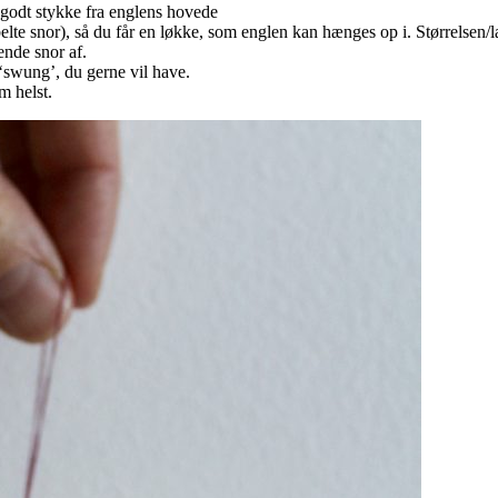
 godt stykke fra englens hovede
te snor), så du får en løkke, som englen kan hænges op i. Størrelsen/
ende snor af.
t ‘swung’, du gerne vil have.
m helst.