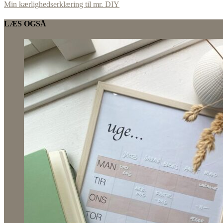
Min kærlighedserklæring til mr. DIY
LÆS OGSÅ