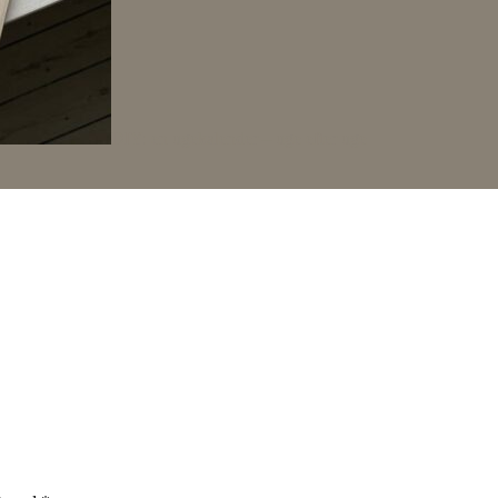
DIY: en ugekalender – uge efter uge