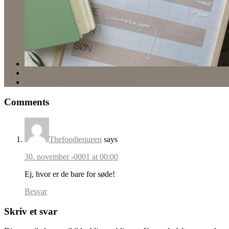
DIY: enkel opslagstavle
Årets diskrete julepynt herhjemme
Comments
Thefoodiequeen
says
30. november -0001 at 00:00
Ej, hvor er de bare for søde!
Besvar
Skriv et svar