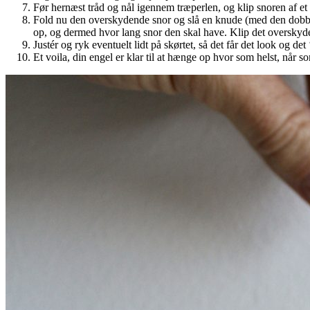
Før hernæst tråd og nål igennem træperlen, og klip snoren af et
Fold nu den overskydende snor og slå en knude (med den dobbel
op, og dermed hvor lang snor den skal have. Klip det overskyd
Justér og ryk eventuelt lidt på skørtet, så det får det look og de
Et voila, din engel er klar til at hænge op hvor som helst, når so