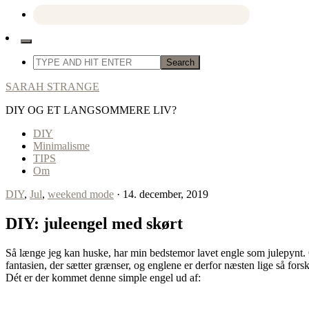
SARAH STRANGE
DIY OG ET LANGSOMMERE LIV?
DIY
Minimalisme
TIPS
Om
DIY
,
Jul
,
weekend mode
· 14. december, 2019
DIY: juleengel med skørt
Så længe jeg kan huske, har min bedstemor lavet engle som julepynt. Og 
fantasien, der sætter grænser, og englene er derfor næsten lige så fors
Dét er der kommet denne simple engel ud af: