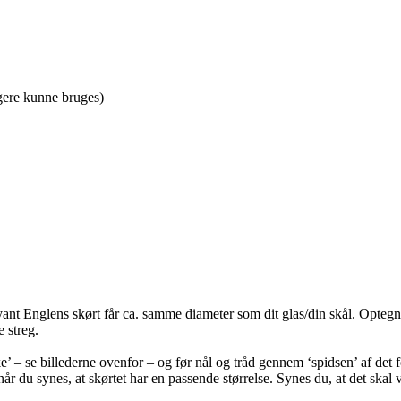
ngere kunne bruges)
lyant Englens skørt får ca. samme diameter som dit glas/din skål. Optegn 
 streg.
ke’ – se billederne ovenfor – og før nål og tråd gennem ‘spidsen’ af det 
 du synes, at skørtet har en passende størrelse. Synes du, at det skal væ