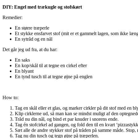
DIY: Engel med trækugle og stofskørt
Remedier:
En større træperle
Et stykke ensfarvet stof (mit er et gammelt lagen, som ikke læ
En sytråd og en nål
Det går jeg ud fra, at du har:
En saks
En kop/skål til at tegne en cirkel efter
En blyant
En tynd tusch til at tegne øjne på englen
How to:
Tag en skål eller et glas, og marker cirkler på dit stof med en b
Klip cirklerne ud, så man kan se mindst muligt af den optegnede
Tråd nu din nål, og bind et par knuder i snorens ende.
Tag én stofcirkel ad gangen, og fold den til en kvart ‘pizzastyk
Sæt alle de andre stykker stof på tråden på samme måde. Stop, når
Tag nu din tusch og tegn øjne på træperlen.