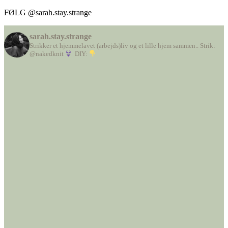
FØLG @sarah.stay.strange
sarah.stay.strange
Strikker et hjemmelavet (arbejds)liv
og et lille hjem sammen..
Strik:
@nakedknit
DIY: