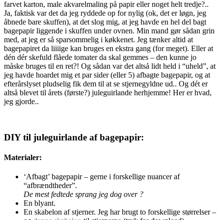
farvet karton, male akvarelmaling på papir eller noget helt tredje?..
Ja, faktisk var det da jeg ryddede op for nylig (ok, det er løgn, jeg
åbnede bare skuffen), at det slog mig, at jeg havde en hel del bagt
bagepapir liggende i skuffen under ovnen. Min mand gør sådan grin
med, at jeg er så sparsommelig i køkkenet. Jeg tænker altid at
bagepapiret da liiiige kan bruges en ekstra gang (for meget). Eller at
dén dér skefuld flåede tomater da skal gemmes – den kunne jo
måske bruges til en ret?! Og sådan var det altså lidt held i “uheld”, at
jeg havde hoardet mig et par sider (eller 5) afbagte bagepapir, og at
efterårslyset pludselig fik dem til at se stjernegyldne ud.. Og dét er
altså blevet til årets (første?) juleguirlande herhjemme! Her er hvad,
jeg gjorde..
DIY til juleguirlande af bagepapir:
Materialer:
‘Afbagt’ bagepapir – gerne i forskellige nuancer af
“afbrændtheder”.
De mest fedtede sprang jeg dog over ?
En blyant.
En skabelon af stjerner. Jeg har brugt to forskellige størrelser –