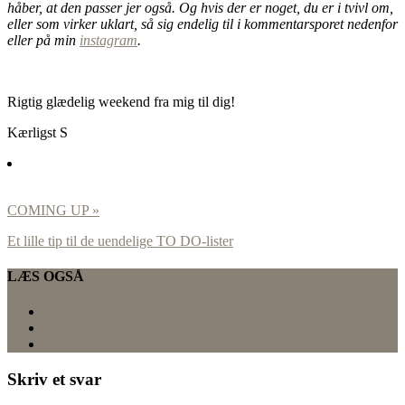
håber, at den passer jer også. Og hvis der er noget, du er i tvivl om,
eller som virker uklart, så sig endelig til i kommentarsporet nedenfor
eller på min
instagram
.
Rigtig glædelig weekend fra mig til dig!
Kærligst S
COMING UP »
Et lille tip til de uendelige TO DO-lister
LÆS OGSÅ
DIY: Madplan – nu til print
Tirsdagens tip til planterne
Den dér BUJO
Skriv et svar