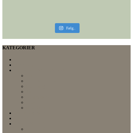
Følg..
KATEGORIER
DIY
For resten
HJEMLIG INSPIRATION
Efterår
GRØNT HJEM
indretning
Jul
Minimalisme
Påske
slow fashion
Ikke-kategoriseret
KLIMA
TANKESPIND
MORLIV