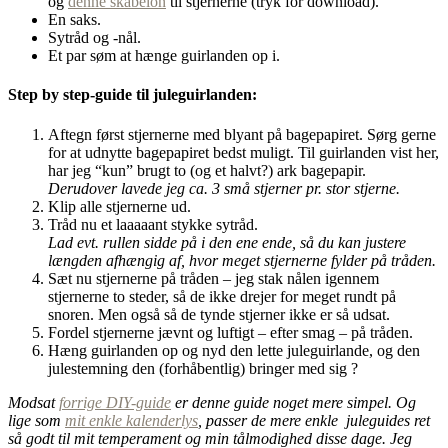
og
denne skabelon
til stjernerne (tryk for download).
En saks.
Sytråd og -nål.
Et par søm at hænge guirlanden op i.
Step by step-guide til juleguirlanden:
Aftegn først stjernerne med blyant på bagepapiret. Sørg gerne
for at udnytte bagepapiret bedst muligt. Til guirlanden vist her,
har jeg “kun” brugt to (og et halvt?) ark bagepapir.
Derudover lavede jeg ca. 3 små stjerner pr. stor stjerne.
Klip alle stjernerne ud.
Tråd nu et laaaaant stykke sytråd.
Lad evt. rullen sidde på i den ene ende, så du kan justere
længden afhængig af, hvor meget stjernerne fylder på tråden.
Sæt nu stjernerne på tråden – jeg stak nålen igennem
stjernerne to steder, så de ikke drejer for meget rundt på
snoren. Men også så de tynde stjerner ikke er så udsat.
Fordel stjernerne jævnt og luftigt – efter smag – på tråden.
Hæng guirlanden op og nyd den lette juleguirlande, og den
julestemning den (forhåbentlig) bringer med sig ?
Modsat
forrige DIY-guide
er denne guide noget mere simpel. Og
lige som
mit enkle kalenderlys
, passer de mere enkle juleguides ret
så godt til mit temperament og min tålmodighed disse dage. Jeg