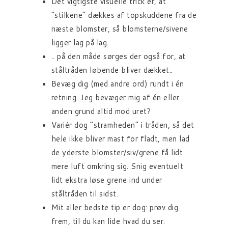
Det vigtigste visuelle trick er, at
“stilkene” dækkes af topskuddene fra de
næste blomster, så blomsterne/sivene
ligger lag på lag.
.. på den måde sørges der også for, at
ståltråden løbende bliver dækket..
Bevæg dig (med andre ord) rundt i én
retning. Jeg bevæger mig af én eller
anden grund altid mod uret?
Variér dog “stramheden” i tråden, så det
hele ikke bliver mast for fladt, men lad
de yderste blomster/siv/grene få lidt
mere luft omkring sig. Snig eventuelt
lidt ekstra løse grene ind under
ståltråden til sidst.
Mit aller bedste tip er dog: prøv dig
frem, til du kan lide hvad du ser.