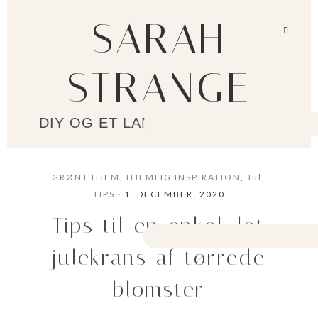
SARAH
STRANGE
DIY OG ET LANGSOMMERE LIV?
GRØNT HJEM
,
HJEMLIG INSPIRATION
,
Jul
,
TIPS
· 1. DECEMBER, 2020
Tips til en enkel, let
julekrans af tørrede
blomster