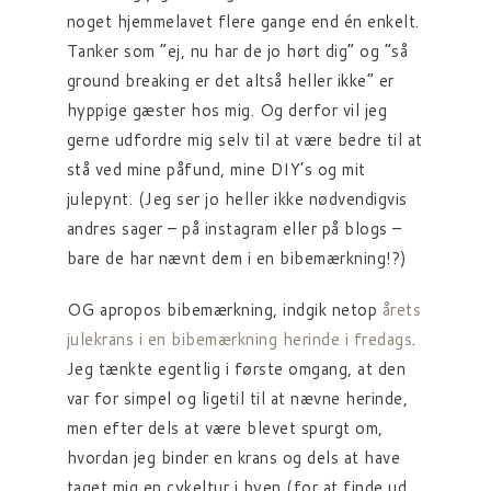
noget hjemmelavet flere gange end én enkelt.
Tanker som “ej, nu har de jo hørt dig” og “så
ground breaking er det altså heller ikke” er
hyppige gæster hos mig. Og derfor vil jeg
gerne udfordre mig selv til at være bedre til at
stå ved mine påfund, mine DIY’s og mit
julepynt. (Jeg ser jo heller ikke nødvendigvis
andres sager – på instagram eller på blogs –
bare de har nævnt dem i en bibemærkning!?)
OG apropos bibemærkning, indgik netop
årets
julekrans i en bibemærkning herinde i fredags
.
Jeg tænkte egentlig i første omgang, at den
var for simpel og ligetil til at nævne herinde,
men efter dels at være blevet spurgt om,
hvordan jeg binder en krans og dels at have
taget mig en cykeltur i byen (for at finde ud