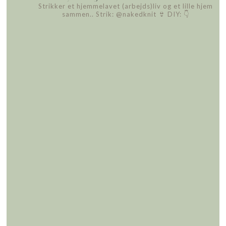
Strikker et hjemmelavet (arbejds)liv
og et lille hjem
sammen..
Strik: @nakedknit 👙
DIY: 👇