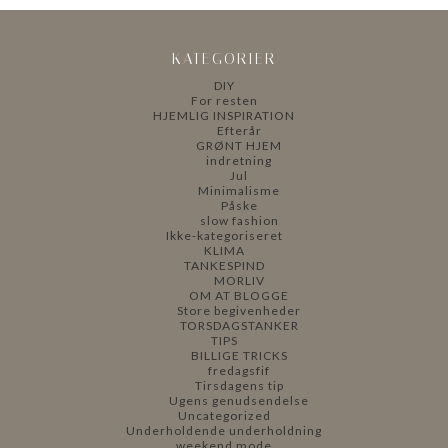
KATEGORIER
DIY
For resten
HJEMLIG INSPIRATION
Efterår
GRØNT HJEM
indretning
Jul
Minimalisme
Påske
slow fashion
Ikke-kategoriseret
KLIMA
TANKESPIND
MORLIV
OM AT BLOGGE
Store begivenheder
TORSDAGSTANKER
TIPS
BILLIGE TRICKS
fredagsfif
Tirsdagens tip
Ugens genudsendelse
Uncategorized
Underholdende underholdning
weekend mode