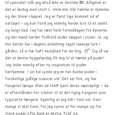
til specialet (når jeg altså ikke er herinde 🙈) Alligevel er
det er lørdag med stort L. Hele min lille familie er hjemme,
og der bliver slappet. Jeg er først lige kommet ud af
nattøjet – og kun fordi jeg virkelig havde lyst til et varmt
og langt bad. Jeg har læst hele formiddagen fra dynerne,
og min mand nørder fodbold under tæppet i stuen. Ja, og
min datter har i dagens anledning taget laaange lure i
gården, så vi har haft mulighed for de ting.. 😴 Og så var
det at denne hyggelørdag fik mig til at tænke på puder!
Jeg leder nemlig efter ny inspiration til puder
herhjemme. I sin tid syede jeg en hel bunke puder i
forskellige grålige nuancer uld. Det var fint, og har
fungeret længe. Men de HAR tjent deres værnepligt – de
er efterhånden for ‘slatne’ til at det rigtig fungerer som
rygstøtte længere. Egentlig er jeg lidt i tvivl om, hvor
mange vi skal have, for jeg synes at for mange og for
store puder ofte bare er ekstra ‘fyld’ og