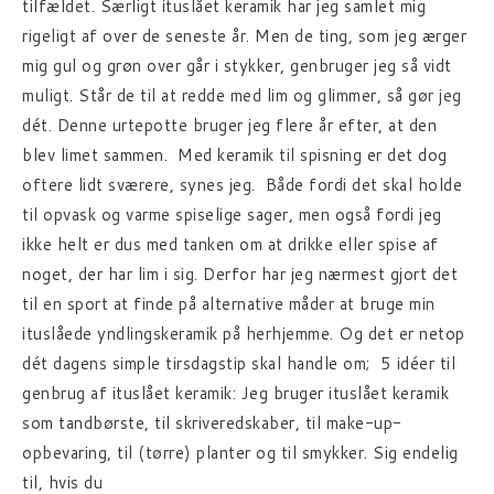
tilfældet. Særligt ituslået keramik har jeg samlet mig
rigeligt af over de seneste år. Men de ting, som jeg ærger
mig gul og grøn over går i stykker, genbruger jeg så vidt
muligt. Står de til at redde med lim og glimmer, så gør jeg
dét. Denne urtepotte bruger jeg flere år efter, at den
blev limet sammen. Med keramik til spisning er det dog
oftere lidt sværere, synes jeg. Både fordi det skal holde
til opvask og varme spiselige sager, men også fordi jeg
ikke helt er dus med tanken om at drikke eller spise af
noget, der har lim i sig. Derfor har jeg nærmest gjort det
til en sport at finde på alternative måder at bruge min
ituslåede yndlingskeramik på herhjemme. Og det er netop
dét dagens simple tirsdagstip skal handle om; 5 idéer til
genbrug af ituslået keramik: Jeg bruger ituslået keramik
som tandbørste, til skriveredskaber, til make-up-
opbevaring, til (tørre) planter og til smykker. Sig endelig
til, hvis du