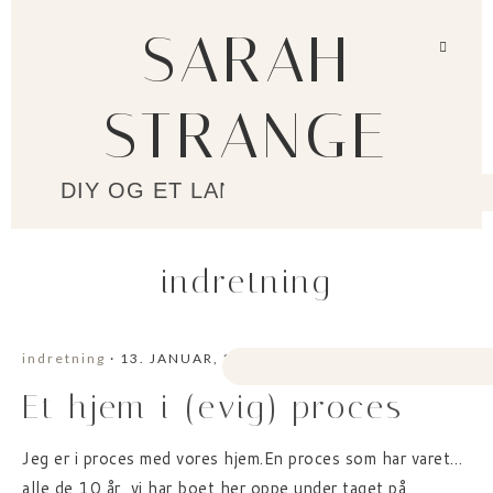
SARAH
STRANGE
DIY OG ET LANGSOMMERE LIV?
indretning
indretning
· 13. JANUAR, 2026
Et hjem i (evig) proces
Jeg er i proces med vores hjem.En proces som har varet…
alle de 10 år, vi har boet her oppe under taget på