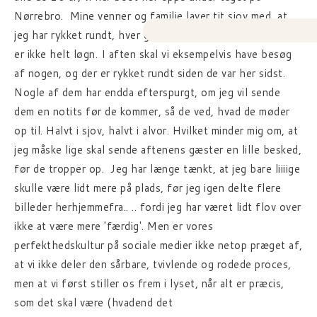
Nørrebro. Mine venner og familie laver tit sjov med, at
jeg har rykket rundt, hver gang de kommer på besøg. Det
er ikke helt løgn. I aften skal vi eksempelvis have besøg
af nogen, og der er rykket rundt siden de var her sidst.
Nogle af dem har endda efterspurgt, om jeg vil sende
dem en notits før de kommer, så de ved, hvad de møder
op til. Halvt i sjov, halvt i alvor. Hvilket minder mig om, at
jeg måske lige skal sende aftenens gæster en lille besked,
før de tropper op. Jeg har længe tænkt, at jeg bare liiiige
skulle være lidt mere på plads, før jeg igen delte flere
billeder herhjemmefra.. .. fordi jeg har været lidt flov over
ikke at være mere 'færdig'. Men er vores
perfekthedskultur på sociale medier ikke netop præget af,
at vi ikke deler den sårbare, tvivlende og rodede proces,
men at vi først stiller os frem i lyset, når alt er præcis,
som det skal være (hvadend det