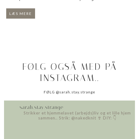
LÆS MERE
FØLG OGSÅ MED PÅ
INSTAGRAM..
FØLG @sarah.stay.strange
sarah.stay.strange
Strikker et hjemmelavet (arbejds)liv
og et lille hjem
sammen..
Strik: @nakedknit 👙
DIY: 👇