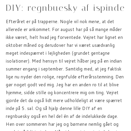
DIY: regnbuesky af ispinde
Efteråret er på trapperne. Nogle vil nok mene, at det
allerede er ankommet. For august har på så mange måder
ikke været, helt hvad jeg forventede. Vejret har lignet en
oktober måned og derudover har vi været usædvanlig
meget indespærret i lejligheden (grundet gentagne
isolationer). Med hensyn til vejret håber jeg på en indian
summer engang i september. Samtidig med, at jeg faktisk
lige nu nyder den rolige, regnfulde efterårsstemning. Den
gør noget godt ved mig. Jeg har en anden ro til at blive
hjemme, sidde stille og koncentrere mig om ting. Vejret
gjorde det da også lidt mere udholdeligt at være spærret
inde på 5. sal. Og så hjalp denne lille DIY af en
regnbuesky også en hel del én af de indelukkede dage.
Hen over sommeren har jeg og børnene nemlig gået og