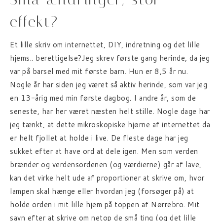
effekt?
Et lille skriv om internettet, DIY, indretning og det lille
hjems.. berettigelse?Jeg skrev første gang herinde, da jeg
var på barsel med mit første barn. Hun er 8,5 år nu.
Nogle år har siden jeg været så aktiv herinde, som var jeg
en 13-årig med min første dagbog. I andre år, som de
seneste, har her været næsten helt stille. Nogle dage har
jeg tænkt, at dette mikroskopiske hjørne af internettet da
er helt fjollet at holde i live. De fleste dage har jeg
sukket efter at have ord at dele igen. Men som verden
brænder og verdensordenen (og værdierne) går af lave,
kan det virke helt ude af proportioner at skrive om, hvor
lampen skal hænge eller hvordan jeg (forsøger på) at
holde orden i mit lille hjem på toppen af Nørrebro. Mit
savn efter at skrive om netop de små ting (og det lille