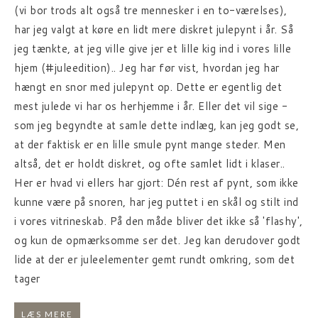
(vi bor trods alt også tre mennesker i en to-værelses),
har jeg valgt at køre en lidt mere diskret julepynt i år. Så
jeg tænkte, at jeg ville give jer et lille kig ind i vores lille
hjem (#juleedition).. Jeg har før vist, hvordan jeg har
hængt en snor med julepynt op. Dette er egentlig det
mest julede vi har os herhjemme i år. Eller det vil sige -
som jeg begyndte at samle dette indlæg, kan jeg godt se,
at der faktisk er en lille smule pynt mange steder. Men
altså, det er holdt diskret, og ofte samlet lidt i klaser..
Her er hvad vi ellers har gjort: Dén rest af pynt, som ikke
kunne være på snoren, har jeg puttet i en skål og stilt ind
i vores vitrineskab. På den måde bliver det ikke så 'flashy',
og kun de opmærksomme ser det. Jeg kan derudover godt
lide at der er juleelementer gemt rundt omkring, som det
tager
LÆS MERE