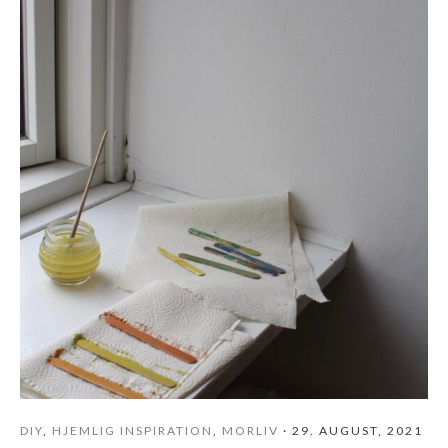
DIY
,
HJEMLIG INSPIRATION
,
MORLIV
· 29. AUGUST, 2021