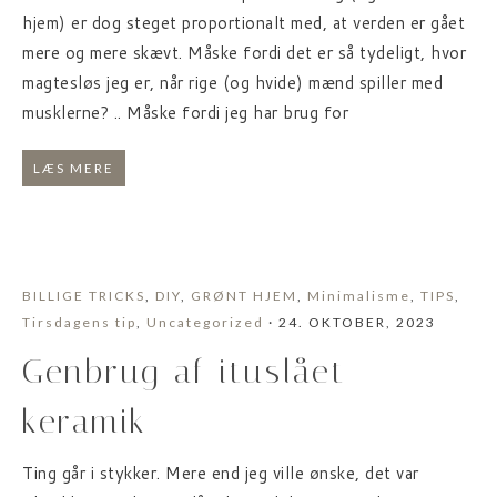
hjem) er dog steget proportionalt med, at verden er gået
mere og mere skævt. Måske fordi det er så tydeligt, hvor
magtesløs jeg er, når rige (og hvide) mænd spiller med
musklerne? .. Måske fordi jeg har brug for
LÆS MERE
BILLIGE TRICKS
,
DIY
,
GRØNT HJEM
,
Minimalisme
,
TIPS
,
Tirsdagens tip
,
Uncategorized
· 24. OKTOBER, 2023
Genbrug af ituslået
keramik
Ting går i stykker. Mere end jeg ville ønske, det var