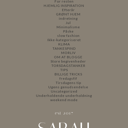
For resten
HJEMLIG INSPIRATION
Efterår
GRØNT HJEM
indretning
Jul
Minimalisme
Påske
slow fashion
Ikke-kategoriseret
KLIMA
TANKESPIND
MORLIV
OM AT BLOGGE
Store begivenheder
TORSDAGSTANKER
TIPS
BILLIGE TRICKS
fredagsfif
Tirsdagens tip
Ugens genudsendelse
Uncategorized
Underholdende underholdning
weekend mode
est 2017