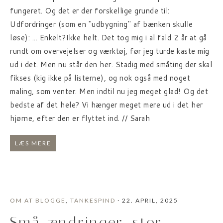
fungeret. Og det er der forskellige grunde til:
Udfordringer (som en "udbygning" af bænken skulle
løse): ... Enkelt?Ikke helt. Det tog mig i al fald 2 år at gå
rundt om overvejelser og værktøj, før jeg turde kaste mig
ud i det. Men nu står den her. Stadig med småting der skal
fikses (kig ikke på listerne), og nok også med noget
maling, som venter. Men indtil nu jeg meget glad! Og det
bedste af det hele? Vi hænger meget mere ud i det her
hjørne, efter den er flyttet ind. // Sarah
LÆS MERE
OM AT BLOGGE
,
TANKESPIND
· 22. APRIL, 2025
Små ændringer, stor