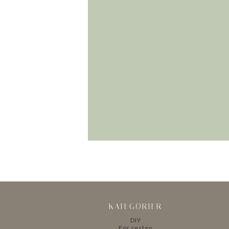
KATEGORIER
DIY
For resten