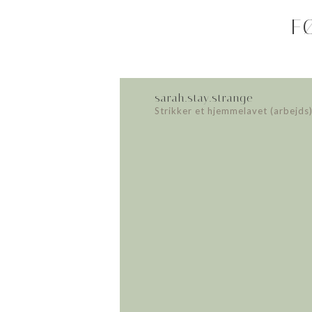
F
sarah.stay.strange
Strikker et hjemmelavet (arbejds)