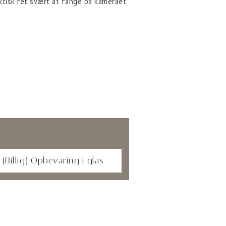
tisk ret svært at fange på kameraet
 (Billig) Opbevaring i glas