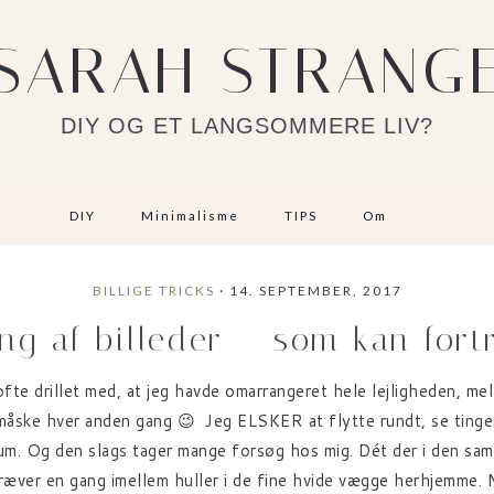
SARAH STRANG
DIY OG ET LANGSOMMERE LIV?
DIY
Minimalisme
TIPS
Om
BILLIGE TRICKS
· 14. SEPTEMBER, 2017
g af billeder – som kan fort
ofte drillet med, at jeg havde omarrangeret hele lejligheden, m
 måske hver anden gang 😉 Jeg ELSKER at flytte rundt, se tingen
rum. Og den slags tager mange forsøg hos mig. Dét der i den s
ræver en gang imellem huller i de fine hvide vægge herhjemme. M