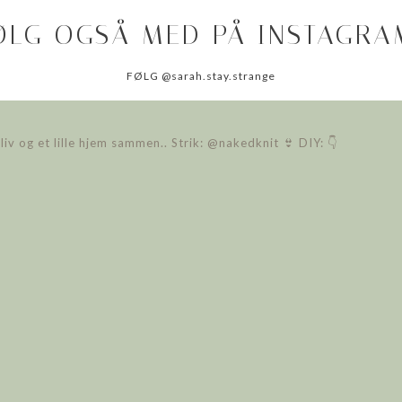
ØLG OGSÅ MED PÅ INSTAGRAM
FØLG @sarah.stay.strange
liv
og et lille hjem sammen..
Strik: @nakedknit 👙
DIY: 👇