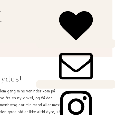
E
rydes!
ellem gang mine veninder kom på
e fra en ny vinkel, og få det
ammenhæng gør min mand aller mest
en gode råd er ikke altid dyre, så