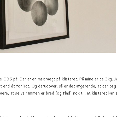
re OBS på: Der er en max vægt på klisteret. På mine er de 2kg. J
t end ét for lidt. Og derudover, så er det afgørende, at der bag
være, at selve rammen er bred (og flad) nok til, at klisteret kan 