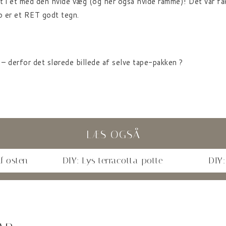
 i ét med den hvide væg (og her også hvide ramme)! Det var fak
o er et RET godt tegn.
r – derfor det slørede billede af selve tape-pakken ?
LÆS OGSÅ
f osten
DIY: Lys terracotta-potte
DIY: