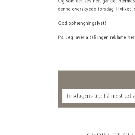
Og som det ses her, går det nærmest
denne overskyede torsdag. Hvilket j
God ophængningslyst!
Ps. Jeg laver altså ingen reklame he
Tirsdagens tip: Få mest ud a