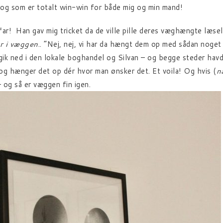
, og som er totalt win-win for både mig og min mand!
arfar! Han gav mig tricket da de ville pille deres væghængte læse
er i væggen
.. “Nej, nej, vi har da hængt dem op med sådan noget
 gik ned i den lokale boghandel og Silvan – og begge steder havd
 og hænger det op dér hvor man ønsker det. Et voila! Og hvis (
n
– og så er væggen fin igen.