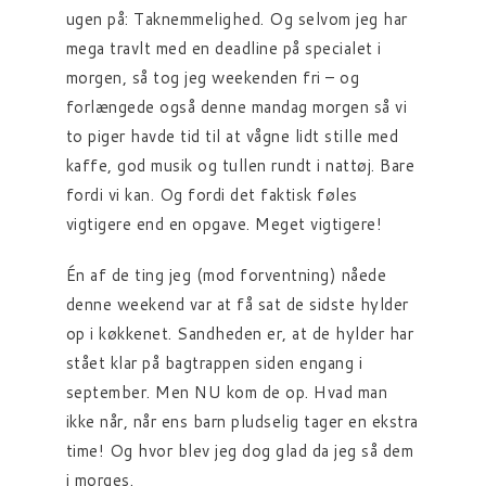
ugen på: Taknemmelighed. Og selvom jeg har
mega travlt med en deadline på specialet i
morgen, så tog jeg weekenden fri – og
forlængede også denne mandag morgen så vi
to piger havde tid til at vågne lidt stille med
kaffe, god musik og tullen rundt i nattøj. Bare
fordi vi kan. Og fordi det faktisk føles
vigtigere end en opgave. Meget vigtigere!
Én af de ting jeg (mod forventning) nåede
denne weekend var at få sat de sidste hylder
op i køkkenet. Sandheden er, at de hylder har
stået klar på bagtrappen siden engang i
september. Men NU kom de op. Hvad man
ikke når, når ens barn pludselig tager en ekstra
time! Og hvor blev jeg dog glad da jeg så dem
i morges.