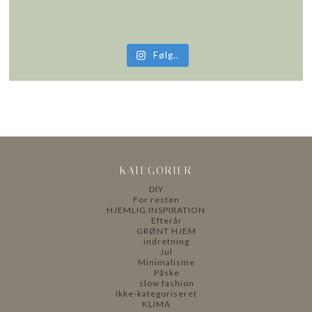
Følg..
KATEGORIER
DIY
For resten
HJEMLIG INSPIRATION
Efterår
GRØNT HJEM
indretning
Jul
Minimalisme
Påske
slow fashion
Ikke-kategoriseret
KLIMA