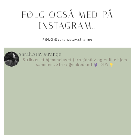
FØLG OGSÅ MED PÅ
INSTAGRAM..
FØLG @sarah.stay.strange
sarah.stay.strange
Strikker et hjemmelavet (arbejds)liv
og et lille hjem
sammen..
Strik: @nakedknit
DIY: