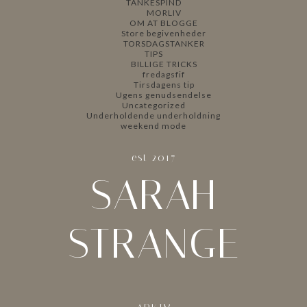
TANKESPIND
MORLIV
OM AT BLOGGE
Store begivenheder
TORSDAGSTANKER
TIPS
BILLIGE TRICKS
fredagsfif
Tirsdagens tip
Ugens genudsendelse
Uncategorized
Underholdende underholdning
weekend mode
est 2017
SARAH
STRANGE