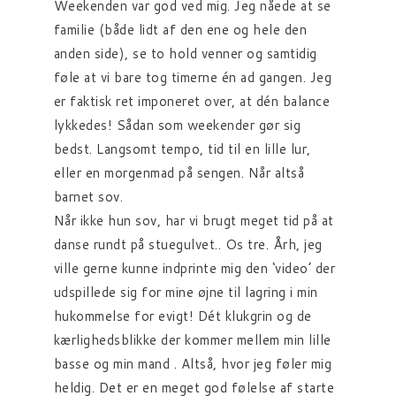
Weekenden var god ved mig. Jeg nåede at se
familie (både lidt af den ene og hele den
anden side), se to hold venner og samtidig
føle at vi bare tog timerne én ad gangen. Jeg
er faktisk ret imponeret over, at dén balance
lykkedes! Sådan som weekender gør sig
bedst. Langsomt tempo, tid til en lille lur,
eller en morgenmad på sengen. Når altså
barnet sov.
Når ikke hun sov, har vi brugt meget tid på at
danse rundt på stuegulvet.. Os tre. Årh, jeg
ville gerne kunne indprinte mig den ‘video’ der
udspillede sig for mine øjne til lagring i min
hukommelse for evigt! Dét klukgrin og de
kærlighedsblikke der kommer mellem min lille
basse og min mand . Altså, hvor jeg føler mig
heldig. Det er en meget god følelse af starte