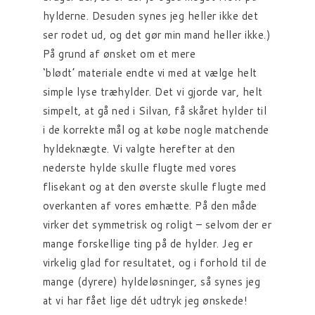
hylderne. Desuden synes jeg heller ikke det
ser rodet ud, og det gør min mand heller ikke.)
På grund af ønsket om et mere
‘blødt’ materiale endte vi med at vælge helt
simple lyse træhylder. Det vi gjorde var, helt
simpelt, at gå ned i Silvan, få skåret hylder til
i de korrekte mål og at købe nogle matchende
hyldeknægte. Vi valgte herefter at den
nederste hylde skulle flugte med vores
flisekant og at den øverste skulle flugte med
overkanten af vores emhætte. På den måde
virker det symmetrisk og roligt – selvom der er
mange forskellige ting på de hylder. Jeg er
virkelig glad for resultatet, og i forhold til de
mange (dyrere) hyldeløsninger, så synes jeg
at vi har fået lige dét udtryk jeg ønskede!