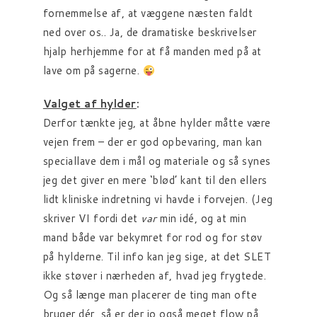
fornemmelse af, at væggene næsten faldt
ned over os.. Ja, de dramatiske beskrivelser
hjalp herhjemme for at få manden med på at
lave om på sagerne.
Valget af hylder
:
Derfor tænkte jeg, at åbne hylder måtte være
vejen frem – der er god opbevaring, man kan
speciallave dem i mål og materiale og så synes
jeg det giver en mere ‘blød’ kant til den ellers
lidt kliniske indretning vi havde i forvejen. (Jeg
skriver VI fordi det
var
min idé, og at min
mand både var bekymret for rod og for støv
på hylderne. Til info kan jeg sige, at det SLET
ikke støver i nærheden af, hvad jeg frygtede.
Og så længe man placerer de ting man ofte
bruger dér, så er der jo også meget flow på