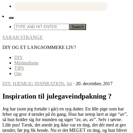
SARAH STRANGE
DIY OG ET LANGSOMMERE LIV?
DIY
Minimalisme
TIPS
Om
DIY
,
HJEMLIG INSPIRATION
,
Jul
· 20. december, 2017
Inspiration til julegaveindpakning ?
Jeg har (som jeg fortalte i går) en syg datter. En lille pige som har
feber og gror 4 tænder på én gang. Hun har netop lært at sige “av”,
så hun holder sig for munden og siger “av, av, av”. Selv i søvne.
Lille pus! Tænk, det anede jeg ikke var en ting, det dér med at gro
tænder, før jeg fik hende. Nu er det MEGET en ting, og hun bliver