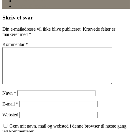
Julekalender på vej…
Ønsker til hjemmet
Skriv et svar
Din e-mailadresse vil ikke blive publiceret.
Krævede felter er
markeret med
*
Kommentar
*
Navn
*
E-mail
*
Websted
Gem mit navn, mail og websted i denne browser til næste gang
jeg kommenterer.