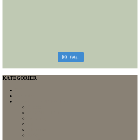
Følg..
KATEGORIER
DIY
For resten
HJEMLIG INSPIRATION
Efterår
GRØNT HJEM
indretning
Jul
Minimalisme
Påske