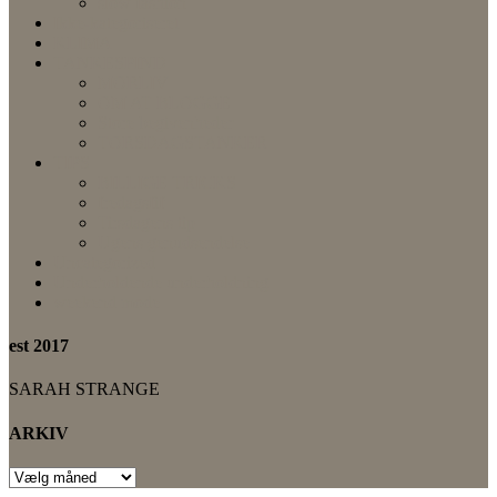
slow fashion
Ikke-kategoriseret
KLIMA
TANKESPIND
MORLIV
OM AT BLOGGE
Store begivenheder
TORSDAGSTANKER
TIPS
BILLIGE TRICKS
fredagsfif
Tirsdagens tip
Ugens genudsendelse
Uncategorized
Underholdende underholdning
weekend mode
est 2017
SARAH STRANGE
ARKIV
ARKIV