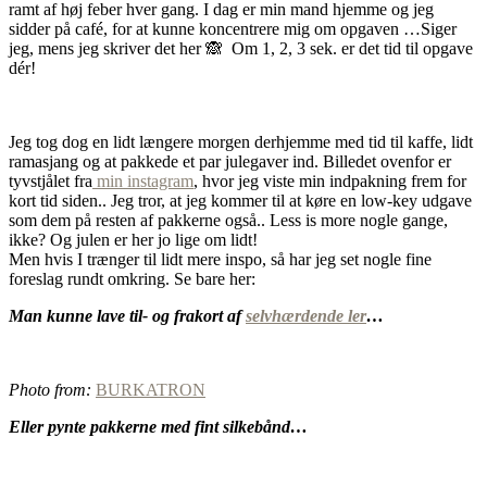
ramt af høj feber hver gang. I dag er min mand hjemme og jeg
sidder på café, for at kunne koncentrere mig om opgaven …Siger
jeg, mens jeg skriver det her 🙈 Om 1, 2, 3 sek. er det tid til opgave
dér!
Jeg tog dog en lidt længere morgen derhjemme med tid til kaffe, lidt
ramasjang og at pakkede et par julegaver ind. Billedet ovenfor er
tyvstjålet fra
min instagram
, hvor jeg viste min indpakning frem for
kort tid siden.. Jeg tror, at jeg kommer til at køre en low-key udgave
som dem på resten af pakkerne også.. Less is more nogle gange,
ikke? Og julen er her jo lige om lidt!
Men hvis I trænger til lidt mere inspo, så har jeg set nogle fine
foreslag rundt omkring. Se bare her:
Man kunne lave til- og frakort af
selvhærdende ler
…
Photo from:
BURKATRON
Eller pynte pakkerne med fint silkebånd…