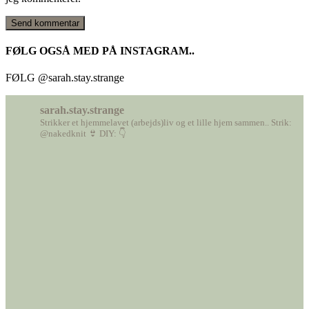
FØLG OGSÅ MED PÅ INSTAGRAM..
FØLG @sarah.stay.strange
sarah.stay.strange
Strikker et hjemmelavet (arbejds)liv
og et lille hjem sammen..
Strik:
@nakedknit 👙
DIY: 👇