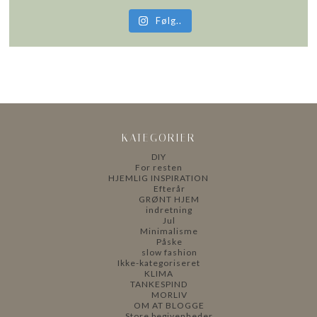
Følg..
KATEGORIER
DIY
For resten
HJEMLIG INSPIRATION
Efterår
GRØNT HJEM
indretning
Jul
Minimalisme
Påske
slow fashion
Ikke-kategoriseret
KLIMA
TANKESPIND
MORLIV
OM AT BLOGGE
Store begivenheder