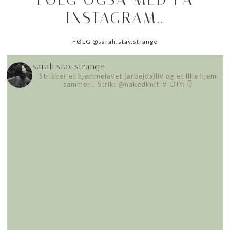
INSTAGRAM..
FØLG @sarah.stay.strange
sarah.stay.strange
Strikker et hjemmelavet (arbejds)liv
og et lille hjem
sammen..
Strik: @nakedknit 👙
DIY: 👇