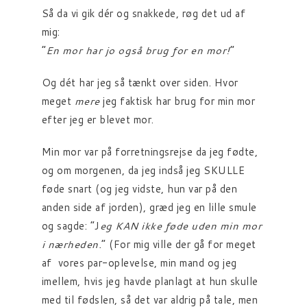
Så da vi gik dér og snakkede, røg det ud af
mig:
“
En mor har jo også brug for en mor!
“
Og dét har jeg så tænkt over siden. Hvor
meget
mere
jeg faktisk har brug for min mor
efter jeg er blevet mor.
Min mor var på forretningsrejse da jeg fødte,
og om morgenen, da jeg indså jeg SKULLE
føde snart (og jeg vidste, hun var på den
anden side af jorden), græd jeg en lille smule
og sagde: “J
eg KAN ikke føde uden min mor
i nærheden.
” (For mig ville der gå for meget
af vores par-oplevelse, min mand og jeg
imellem, hvis jeg havde planlagt at hun skulle
med til fødslen, så det var aldrig på tale, men