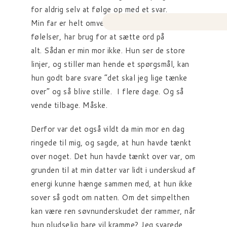
for aldrig selv at følge op med et svar.
Min far er helt omvendt. Han taler om
følelser, har brug for at sætte ord på
alt. Sådan er min mor ikke. Hun ser de store
linjer, og stiller man hende et spørgsmål, kan
hun godt bare svare “det skal jeg lige tænke
over” og så blive stille. I flere dage. Og så
vende tilbage. Måske.
Derfor var det også vildt da min mor en dag
ringede til mig, og sagde, at hun havde tænkt
over noget. Det hun havde tænkt over var, om
grunden til at min datter var lidt i underskud af
energi kunne hænge sammen med, at hun ikke
sover så godt om natten. Om det simpelthen
kan være ren søvnunderskudet der rammer, når
hun pludselig bare vil kramme? Jeg svarede