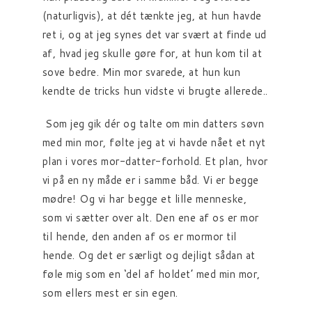
(naturligvis), at dét tænkte jeg, at hun havde
ret i, og at jeg synes det var svært at finde ud
af, hvad jeg skulle gøre for, at hun kom til at
sove bedre. Min mor svarede, at hun kun
kendte de tricks hun vidste vi brugte allerede..
Som jeg gik dér og talte om min datters søvn
med min mor, følte jeg at vi havde nået et nyt
plan i vores mor-datter-forhold. Et plan, hvor
vi på en ny måde er i samme båd. Vi er begge
mødre! Og vi har begge et lille menneske,
som vi sætter over alt. Den ene af os er mor
til hende, den anden af os er mormor til
hende. Og det er særligt og dejligt sådan at
føle mig som en ‘del af holdet’ med min mor,
som ellers mest er sin egen.