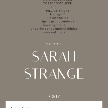
TORSDAGSTANKER
TIPS
BILLIGE TRICKS
fredagsfif
Tirsdagens tip
Ugens genudsendelse
Uncategorized
Underholdende underholdning
weekend mode
est 2017
SARAH
STRANGE
ARKIV
ARKIV